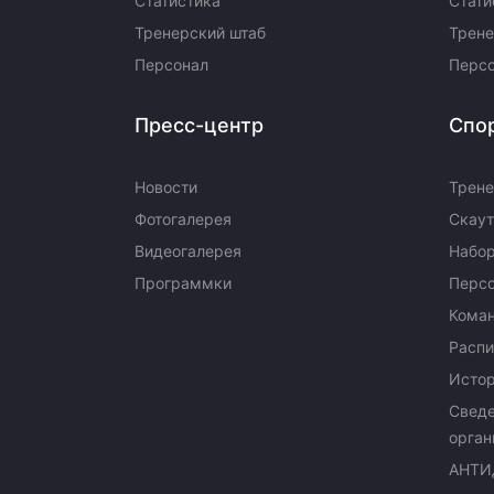
Статистика
Стати
Тренерский штаб
Трене
Персонал
Перс
Пресс-центр
Спо
Новости
Трене
Фотогалерея
Скаут
Видеогалерея
Набор
Программки
Перс
Кома
Распи
Исто
Сведе
орган
АНТИ