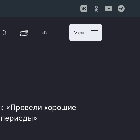
EN
Меню
: «Провели хорошие
 периоды»