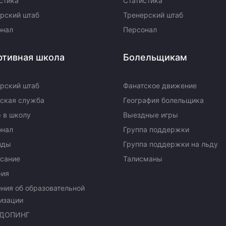
стика
Статистика
рский штаб
Тренерский штаб
онал
Персонал
ртивная школа
Болельщикам
рский штаб
Фанатское движение
ская служба
География болельщика
 в школу
Выездные игры
онал
Группа поддержки
нды
Группа поддержки на льду
сание
Талисманы
рия
ния об образовательной
изации
ДОПИНГ