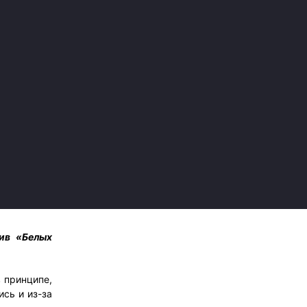
ив «Белых
 принципе,
ись и из-за