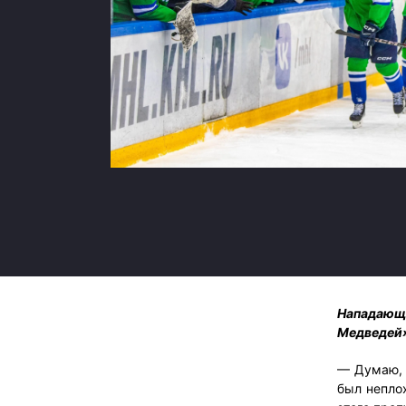
Локомотив
Северсталь
ЦСКА
Шанхайские Драконы
Нападающ
Медведей»
— Думаю, 
был неплох