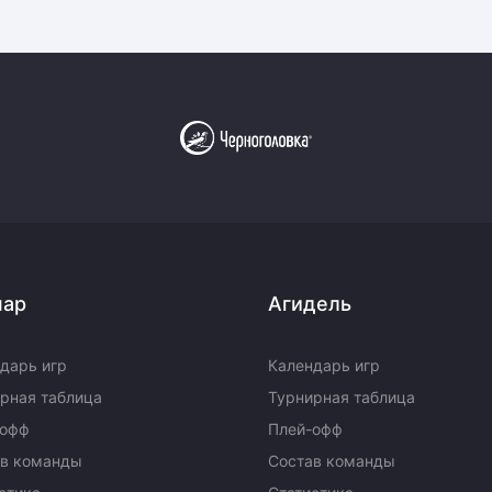
пар
Агидель
дарь игр
Календарь игр
рная таблица
Турнирная таблица
-офф
Плей-офф
ав команды
Состав команды