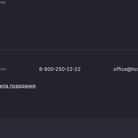
оле
ссы
8-800-250-22-22
office@hcs
ила поведения