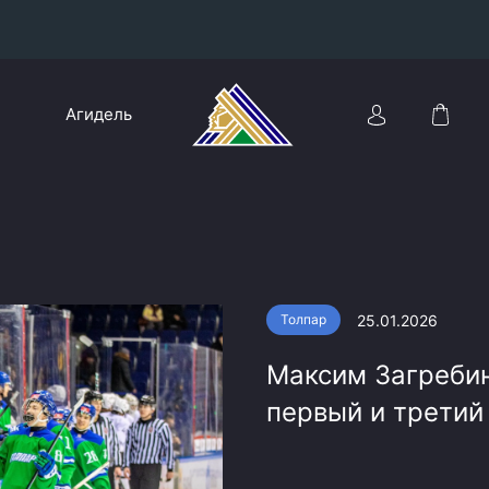
Конференция «Восток»
Агидель
Дивизион Харламова
Автомобилист
сляции
Ак Барс
Металлург Мг
Нефтехимик
 трансляции
25.01.2026
Толпар
Трактор
магазин
Максим Загребин
Дивизион Чернышева
первый и третий
Авангард
ние КХЛ
Адмирал