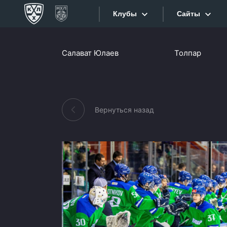
Клубы
Сайты
Конференция «Запад»
Салават Юлаев
Толпар
Сайты
Дивизион Боброва
Лада
Видеотран
СКА
Вернуться назад
Хайлайты
Спартак
Торпедо
Текстовые
ХК Сочи
Интернет-
Дивизион Тарасова
Фотобанк
Динамо Мн
Приложе
Динамо М