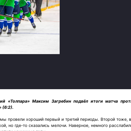
Амур
Барыс
Салават Юлаев
Сибирь
ий «Толпара» Максим Загребин подвёл итоги матча прот
 (6:2).
мы провели хороший первый и третий периоды. Второй тоже, в
ой, но где-то сказались мелочи. Наверное, немного расслабил