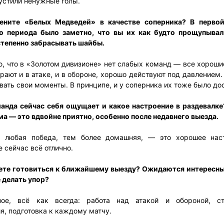
пустили ненужные голы.
ените «Белых Медведей» в качестве соперника? В первой
о периода было заметно, что вы их как будто прощупывал
степенно забрасывать шайбы.
, что в «Золотом дивизионе» нет слабых команд — все хороши
рают и в атаке, и в обороне, хорошо действуют под давлением
ать свои моменты. В принципе, и у соперника их тоже было до
анда сейчас себя ощущает и какое настроение в раздевалке
ма — это вдвойне приятно, особенно после недавнего выезда.
 любая победа, тем более домашняя, — это хорошее наст
 сейчас всё отлично.
ете готовиться к ближайшему выезду? Ожидаются интересны
 делать упор?
ое, всё как всегда: работа над атакой и обороной, ст
я, подготовка к каждому матчу.