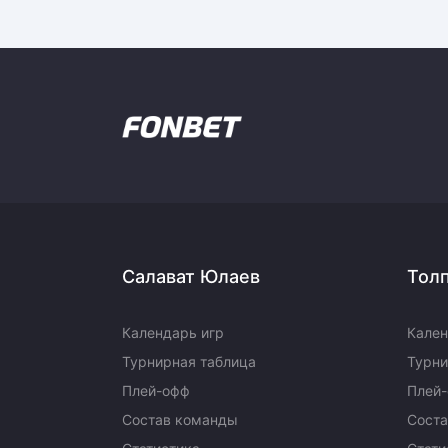
Салават Юлаев
Тол
Календарь игр
Кален
Турнирная таблица
Турни
Плей-офф
Плей
Состав команды
Сост