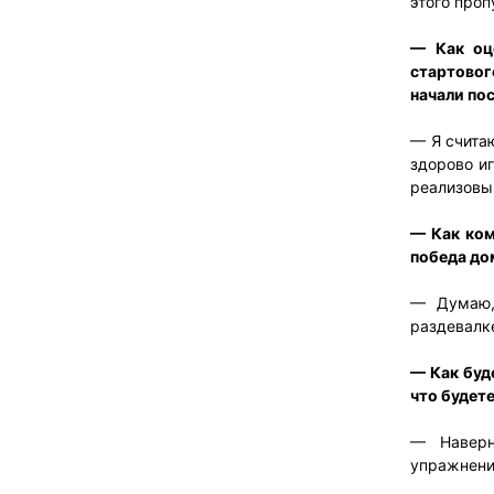
этого про
— Как оц
стартовог
начали по
— Я считаю
здорово иг
реализовыв
— Как ком
победа до
— Думаю,
раздевалке
— Как буд
что будете
— Наверн
упражнени