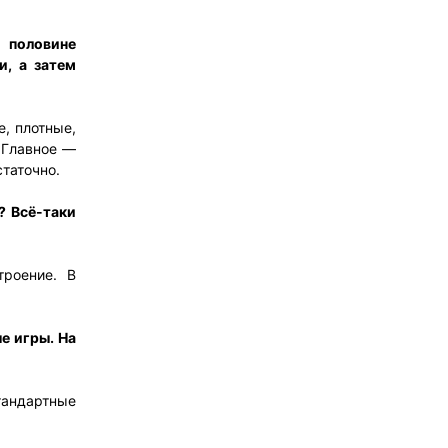
 половине
и, а затем
е, плотные,
. Главное —
статочно.
? Всё-таки
роение. В
е игры. На
андартные