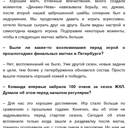
– Хороший матч, отличные впечатления, много создали
моментов. «Динамо-Нева» навязывала борьбу, но, думаю,
после второй нашей заброшенной шайбы соперник был в
недоумении. Мы продолжали давить и играть агрессивно,
хотели больше сыграть друг на друга. Были видны настрой и
самоотдача каждого игрока. Подправим некоторые моменты,
чтобы в следующих матчах забить больше.
– Были ли какие-то воспоминания перед игрой о
прошлогодних финальных матчах в Петербурге?
– Нет, воспоминаний не было. Уже другой сезон, новые задачи
и цели, тем более у петербурженок обновился состав. Просто
вышли показать хороший хоккей и победить.
– Команда впервые набрала 100 очков за сезон ЖХЛ.
Думали об этом перед началом регулярки?
– Для нас это хорошее достижение. Игр стало больше по
сравнению с прошлыми годами. Конечно, мы об этом не
задумывались перед стартом сезона. Сегодня об этом
вспомнили только когда зашли в раздевалку после матча,
тренеры поздравили нас с сотым очком в регулярке. Но нам не