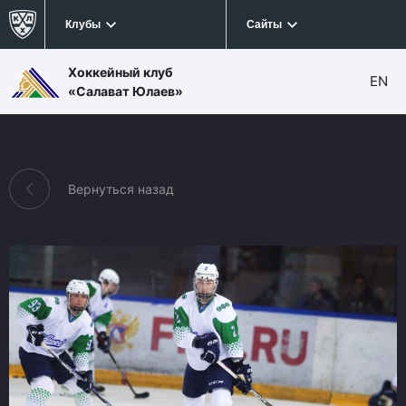
Клубы
Сайты
Хоккейный клуб
EN
«Салават Юлаев»
Вернуться назад