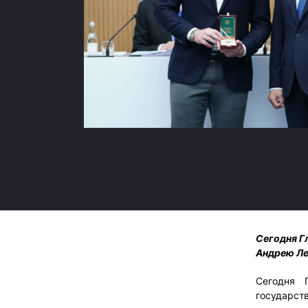
Локомотив
Северсталь
ЦСКА
Шанхайские Драконы
Сегодня Г
Андрею Ле
Сегодня 
государст