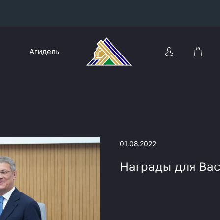
Конференция «Восток»
Агидель
Дивизион Харламова
Автомобилист
сляции
Ак Барс
Металлург Мг
Нефтехимик
 трансляции
01.08.2022
Трактор
магазин
Награды для Вас
Дивизион Чернышева
Авангард
ние КХЛ
Адмирал