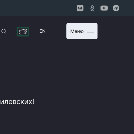
EN
Меню
илевских!