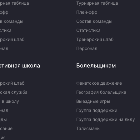
рная таблица
Турнирная таблица
-офф
Плей-офф
ав команды
Состав команды
стика
Статистика
рский штаб
Тренерский штаб
онал
Персонал
ртивная школа
Болельщикам
рский штаб
Фанатское движение
ская служба
География болельщика
 в школу
Выездные игры
онал
Группа поддержки
нды
Группа поддержки на льду
сание
Талисманы
рия