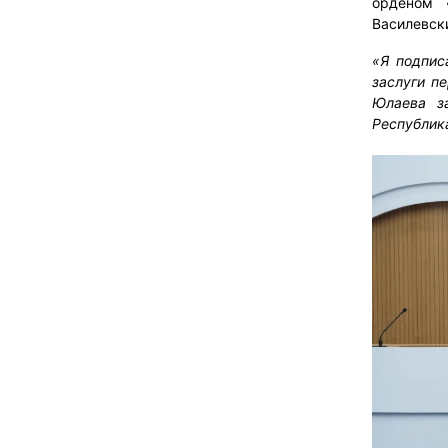
орденом 
Василевск
«Я подпис
заслуги п
Юлаева з
Республик