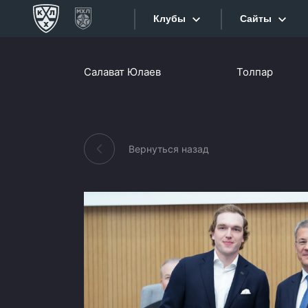
Клубы
Сайты
Конференция «Запад»
Салават Юлаев
Толпар
Сайты
Дивизион Боброва
Лада
Видеотран
СКА
Вернуться назад
Хайлайты
Спартак
Торпедо
Текстовые
ХК Сочи
Интернет-
Дивизион Тарасова
Фотобанк
Динамо Мн
Приложе
Динамо М