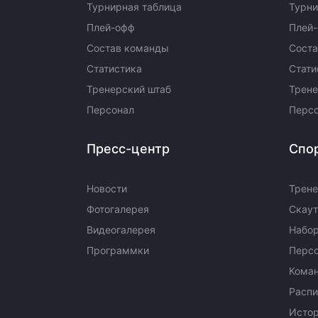
Турнирная таблица
Турни
Плей-офф
Плей
Состав команды
Сост
Статистика
Стати
Тренерский штаб
Трене
Персонал
Перс
Пресс-центр
Спо
Новости
Трене
Фотогалерея
Скаут
Видеогалерея
Набор
Программки
Перс
Кома
Распи
Исто