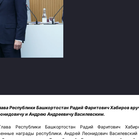
Амур
Барыс
Салават Юлаев
Сибирь
лава Республики Башкортостан Радий Фаритович Хабиров вру
онидовичу и Андрею Андреевичу Василевским.
Глава Республики Башкортостан Радий Фаритович Хабир
венные награды республики. Андрей Леонидович Василевский