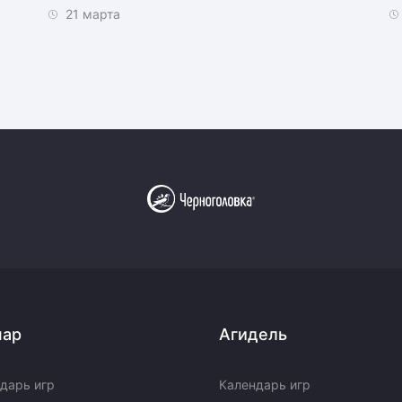
21 марта
пар
Агидель
дарь игр
Календарь игр