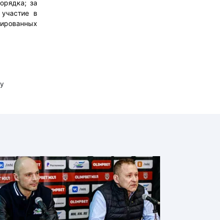
орядка; за
 участие в
ированных
у