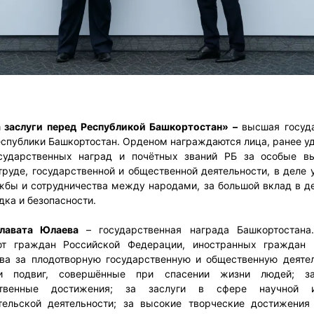
 заслуги перед Республикой Башкортостан» –
высшая госуд
еспублики Башкортостан. Орденом награждаются лица, ранее у
осударственных наград и почётных званий РБ за особые в
труде, государственной и общественной деятельности, в деле
жбы и сотрудничества между народами, за большой вклад в д
дка и безопасности.
лавата Юлаева
– государственная награда Башкортостан
ют граждан Российской Федерации, иностранных граждан 
ва за плодотворную государственную и общественную деятел
и подвиг, совершённые при спасении жизни людей; з
ственные достижения; за заслуги в сфере научной 
тельской деятельности; за высокие творческие достижения