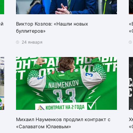
-й
Виктор Козлов: «Нашли новых
«
буллитеров»
«
24 января
Михаил Науменков продлил контракт с
Х
«Салаватом Юлаевым»
«