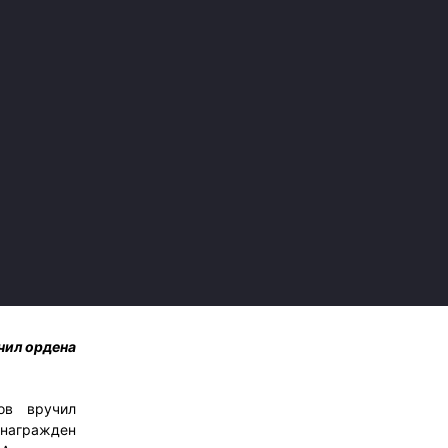
чил ордена
ов вручил
 награжден