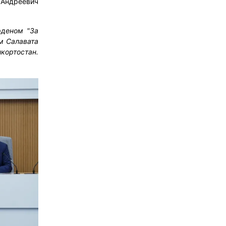
Андреевич
рденом "За
м Салавата
ортостан.