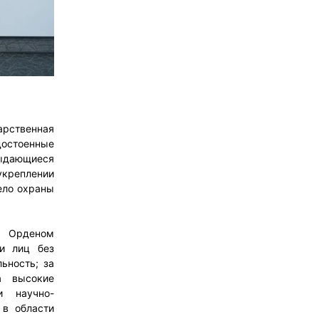
арственная
достоенные
ыдающиеся
 укреплении
ело охраны
а. Орденом
и лиц без
ьность; за
а высокие
и научно-
 в области