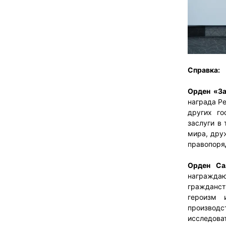
Справка:
Орден «За
награда Р
других г
заслуги в 
мира, дру
правопоря
Орден Са
награжда
гражданст
героизм 
производ
исследова