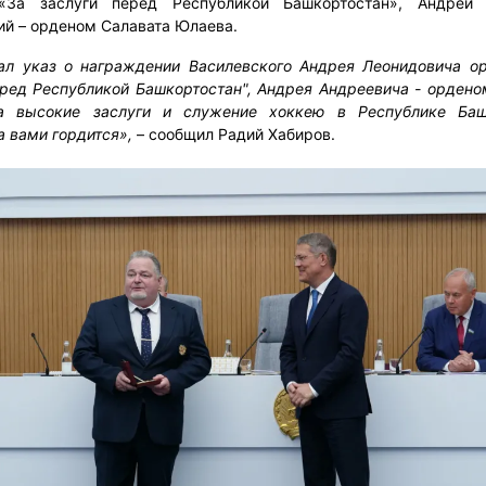
«За заслуги перед Республикой Башкортостан», Андрей 
ий – орденом Салавата Юлаева.
ал указ о награждении Василевского Андрея Леонидовича о
еред Республикой Башкортостан", Андрея Андреевича - ордено
а высокие заслуги и служение хоккею в Республике Башк
а вами гордится»,
– сообщил Радий Хабиров.