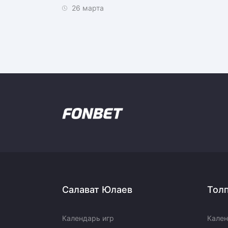
26 марта
Салават Юлаев
Тол
Календарь игр
Кален