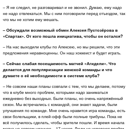
– Я не следил, не разговаривал и не звонил. Думаю, ему надо
не надо отвлекаться. Мы с ним поговорили перед отъездом, так
что мы не хотим ему мешать.
– Обсуждали возможный обмен Алексея Пустозёрова в
«Спартак». От кого пошла инициатива, чтобы он остался?
– На нас выходили клубы по Алексею, но мы решили, что эти
предложения неравноценны. Он наш хоккеист и будет играть.
– Сейчас слабая посещаемость матчей «Агидели». Что
делается для популяризации женской команды и что
думаете о её необходимости в системе клуба?
– Не совсем наши планы совпали с тем, что мы делаем, потому
что в клубе много проблем, которыми надо заниматься
ежедневно без выходных. Были планы, но очень напряжённый
сезон. Мы встречались с командой, они знают задачи, были
улучшения по команде. Мне очень нравится игра команды, есть
свои болельщики, в плей-офф были полные трибуны. Пока не
всё получилось сделать, чтобы зрители пошли. И время начала
матча не совсем удачное – 17 часов. Люди не успевают прийти.