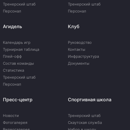
Тренерский штаб
Тренерский штаб
Персонал
Персонал
Агидель
Клуб
Календарь игр
Руководство
Турнирная таблица
Контакты
Плей-офф
Инфраструктура
Состав команды
Документы
Статистика
Тренерский штаб
Персонал
Пресс-центр
Спортивная школа
Новости
Тренерский штаб
Фотогалерея
Скаутская служба
Видеогалерея
Набор в школу