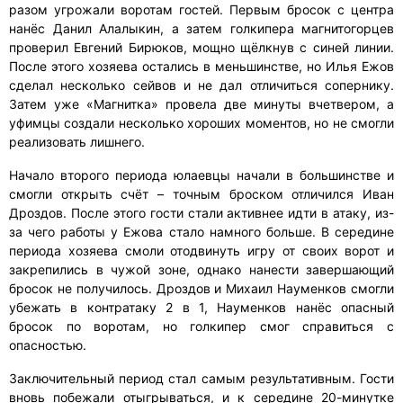
разом угрожали воротам гостей. Первым бросок с центра
нанёс Данил Алалыкин, а затем голкипера магнитогорцев
проверил Евгений Бирюков, мощно щёлкнув с синей линии.
После этого хозяева остались в меньшинстве, но Илья Ежов
сделал несколько сейвов и не дал отличиться сопернику.
Затем уже «Магнитка» провела две минуты вчетвером, а
уфимцы создали несколько хороших моментов, но не смогли
реализовать лишнего.
Начало второго периода юлаевцы начали в большинстве и
смогли открыть счёт – точным броском отличился Иван
Дроздов. После этого гости стали активнее идти в атаку, из-
за чего работы у Ежова стало намного больше. В середине
периода хозяева смоли отодвинуть игру от своих ворот и
закрепились в чужой зоне, однако нанести завершающий
бросок не получилось. Дроздов и Михаил Науменков смогли
убежать в контратаку 2 в 1, Науменков нанёс опасный
бросок по воротам, но голкипер смог справиться с
опасностью.
Заключительный период стал самым результативным. Гости
вновь побежали отыгрываться, и к середине 20-минутке