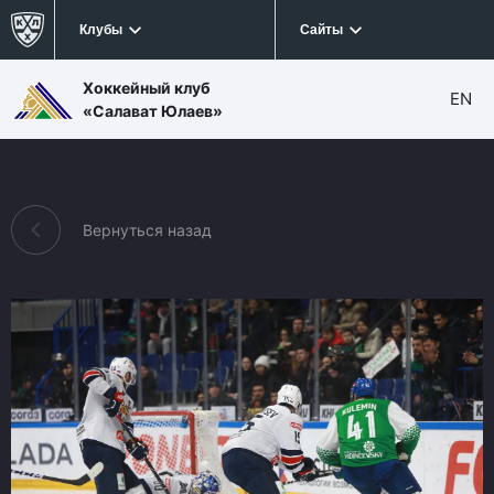
Клубы
Сайты
Хоккейный клуб
EN
«Салават Юлаев»
Вернуться назад