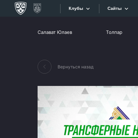
Клубы
Сайты
Конференция «Запад»
Салават Юлаев
Толпар
Сайты
Дивизион Боброва
Лада
Видеотран
СКА
Вернуться назад
Хайлайты
Спартак
Торпедо
Текстовые
ХК Сочи
Интернет-
Дивизион Тарасова
Фотобанк
Динамо Мн
Приложе
Динамо М