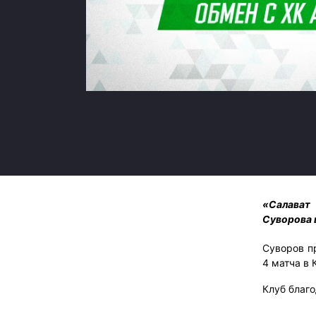
Локомотив
Северсталь
ЦСКА
Шанхайские Драконы
«Салават
Суворова 
Суворов п
4 матча в 
Клуб благо