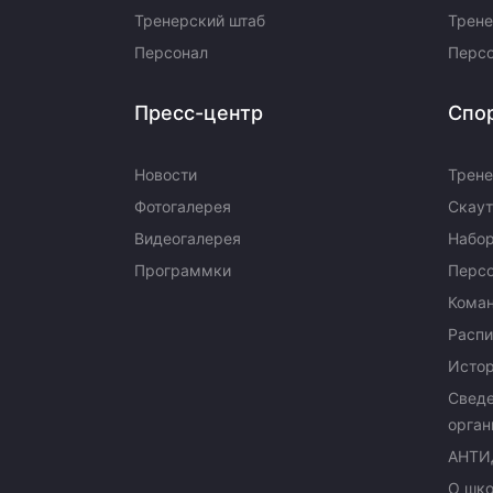
Тренерский штаб
Трене
Персонал
Перс
Пресс-центр
Спо
Новости
Трене
Фотогалерея
Скаут
Видеогалерея
Набор
Программки
Перс
Кома
Распи
Исто
Сведе
орган
АНТИ
О шк