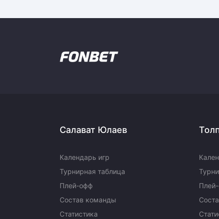
Салават Юлаев
Тол
Календарь игр
Кален
Турнирная таблица
Турни
Плей-офф
Плей
Состав команды
Сост
Статистика
Стати