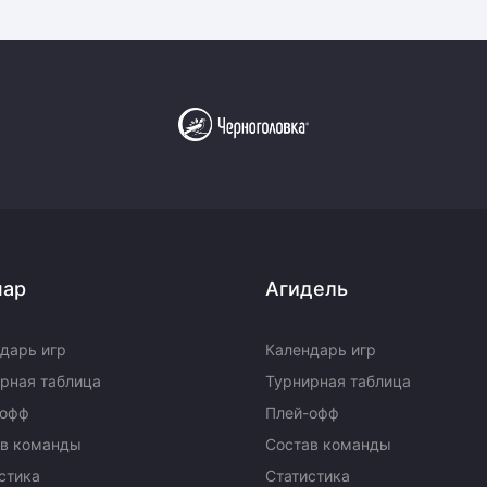
пар
Агидель
дарь игр
Календарь игр
рная таблица
Турнирная таблица
-офф
Плей-офф
ав команды
Состав команды
стика
Статистика