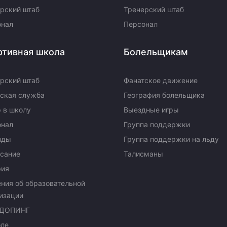
рский штаб
Тренерский штаб
онал
Персонал
ртивная школа
Болельщикам
рский штаб
Фанатское движение
ская служба
География болельщика
 в школу
Выездные игры
онал
Группа поддержки
нды
Группа поддержки на льду
сание
Талисманы
рия
ния об образовательной
изации
ДОПИНГ
оле