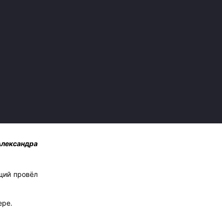
лександра
щий провёл
ере.