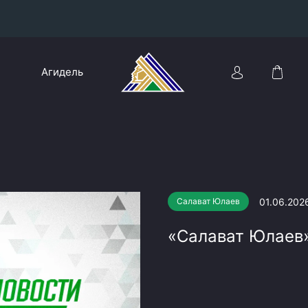
Конференция «Восток»
Агидель
Дивизион Харламова
Автомобилист
сляции
Ак Барс
Металлург Мг
Нефтехимик
 трансляции
01.06.202
Салават Юлаев
Трактор
магазин
«Салават Юлаев»
Дивизион Чернышева
Авангард
ние КХЛ
Адмирал