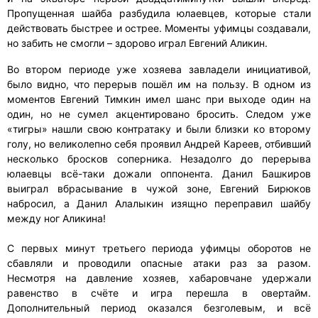
Пропущенная шайба разбудила юлаевцев, которые стали
действовать быстрее и острее. Моменты уфимцы создавали,
но забить не смогли – здорово играл Евгений Аликин.
Во втором периоде уже хозяева завладели инициативой,
было видно, что перерыв пошёл им на пользу. В одном из
моментов Евгений Тимкин имел шанс при выходе один на
один, но не сумел акцентировано бросить. Следом уже
«тигры» нашли свою контратаку и были близки ко второму
голу, но великолепно себя проявил Андрей Кареев, отбивший
несколько бросков соперника. Незадолго до перерыва
юлаевцы всё-таки дожали оппонента. Данил Башкиров
выиграл вбрасывание в чужой зоне, Евгений Бирюков
набросил, а Данил Алалыкин изящно переправил шайбу
между ног Аликина!
С первых минут третьего периода уфимцы оборотов не
сбавляли и проводили опасные атаки раз за разом.
Несмотря на давление хозяев, хабаровчане удержали
равенство в счёте и игра перешла в овертайм.
Дополнительный период оказался безголевым, и всё