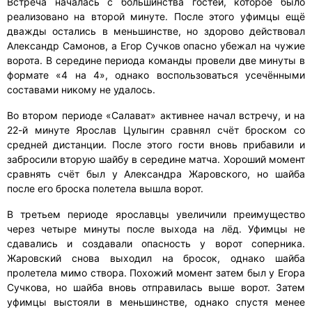
Встреча началась с большинства гостей, которое было
реализовано на второй минуте. После этого уфимцы ещё
дважды остались в меньшинстве, но здорово действовал
Александр Самонов, а Егор Сучков опасно убежал на чужие
ворота. В середине периода команды провели две минуты в
формате «4 на 4», однако воспользоваться усечёнными
составами никому не удалось.
Во втором периоде «Салават» активнее начал встречу, и на
22-й минуте Ярослав Цулыгин сравнял счёт броском со
средней дистанции. После этого гости вновь прибавили и
забросили вторую шайбу в середине матча. Хороший момент
сравнять счёт был у Александра Жаровского, но шайба
после его броска полетела вышла ворот.
В третьем периоде ярославцы увеличили преимущество
через четыре минуты после выхода на лёд. Уфимцы не
сдавались и создавали опасность у ворот соперника.
Жаровский снова выходил на бросок, однако шайба
пролетела мимо створа. Похожий момент затем был у Егора
Сучкова, но шайба вновь отправилась выше ворот. Затем
уфимцы выстояли в меньшинстве, однако спустя менее