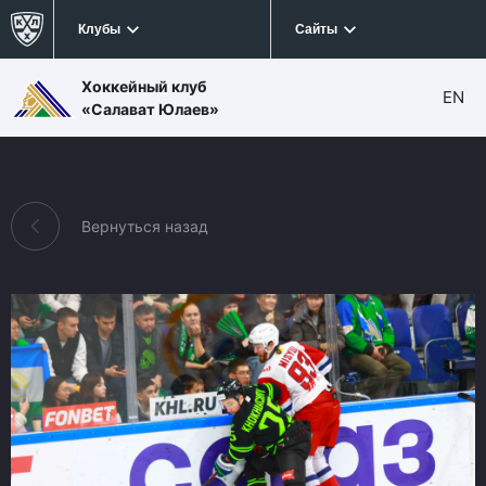
Клубы
Сайты
Хоккейный клуб
EN
«Салават Юлаев»
Вернуться назад