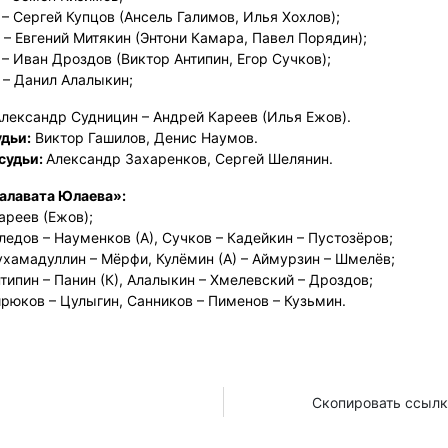
) – Сергей Купцов (Ансель Галимов, Илья Хохлов);
) – Евгений Митякин (Энтони Камара, Павел Порядин);
) – Иван Дроздов (Виктор Антипин, Егор Сучков);
) – Данил Алалыкин;
лександр Судницин – Андрей Кареев (Илья Ежов).
удьи:
Виктор Гашилов, Денис Наумов.
судьи:
Александр Захаренков, Сергей Шелянин.
алавата Юлаева»:
ареев (Ежов);
оледов – Науменков (А), Сучков – Кадейкин – Пустозёров;
ухамадуллин – Мёрфи, Кулёмин (А) – Аймурзин – Шмелёв;
нтипин – Панин (К), Алалыкин – Хмелевский – Дроздов;
ирюков – Цулыгин, Санников – Пименов – Кузьмин.
Скопировать ссылк