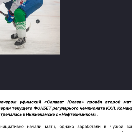
Амур
Барыс
Салават Юлаев
Сибирь
вечером уфимский «Салават Юлаев» провёл второй мат
серии текущего ФОНБЕТ регулярного чемпионата КХЛ. Коман
стречалась в Нижнекамске с «Нефтехимиком».
нициативно начали матч, однако заработали в чужой зо