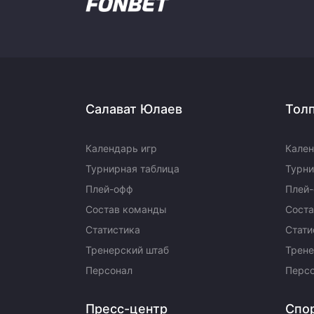
Салават Юлаев
Тол
Календарь игр
Кален
Турнирная таблица
Турни
Плей-офф
Плей
Состав команды
Сост
Статистика
Стати
Тренерский штаб
Трене
Персонал
Перс
Пресс-центр
Спо