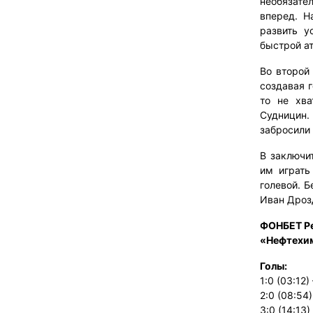
необязате
вперед. Н
развить у
быстрой а
Во второй
создавая г
то не хва
Судницин. 
забросили
В заключи
им играть
голевой. 
Иван Дроз
ФОНБЕТ Ре
«Нефтехими
Голы:
1:0 (03:12
2:0 (08:54
3:0 (14:13