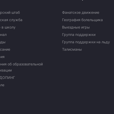
рский штаб
Фанатское движение
ская служба
География болельщика
 в школу
Выездные игры
онал
Группа поддержки
нды
Группа поддержки на льду
сание
Талисманы
рия
ния об образовательной
изации
ДОПИНГ
оле