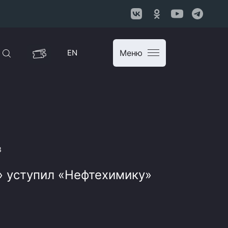
EN
Меню
3
 уступил «Нефтехимику»