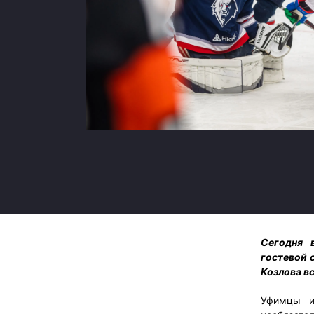
Локомотив
Северсталь
ЦСКА
Шанхайские Драконы
Сегодня 
гостевой 
Козлова в
Уфимцы и