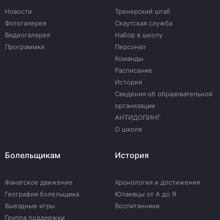
Новости
Тренерский штаб
Фотогалерея
Скаутская служба
Видеогалерея
Набор в школу
Программки
Персонал
Команды
Расписание
История
Сведения об образовательной
организации
АНТИДОПИНГ
О школе
Болельщикам
История
Фанатское движение
Хронология и достижения
География болельщика
Юлаевцы от А до Я
Выездные игры
Воспитанники
Группа поддержки