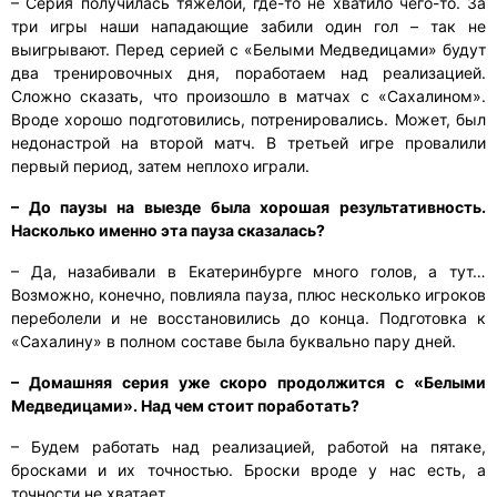
– Серия получилась тяжёлой, где-то не хватило чего-то. За
три игры наши нападающие забили один гол – так не
выигрывают. Перед серией с «Белыми Медведицами» будут
два тренировочных дня, поработаем над реализацией.
Сложно сказать, что произошло в матчах с «Сахалином».
Вроде хорошо подготовились, потренировались. Может, был
недонастрой на второй матч. В третьей игре провалили
первый период, затем неплохо играли.
– До паузы на выезде была хорошая результативность.
Насколько именно эта пауза сказалась?
– Да, назабивали в Екатеринбурге много голов, а тут…
Возможно, конечно, повлияла пауза, плюс несколько игроков
переболели и не восстановились до конца. Подготовка к
«Сахалину» в полном составе была буквально пару дней.
– Домашняя серия уже скоро продолжится с «Белыми
Медведицами». Над чем стоит поработать?
– Будем работать над реализацией, работой на пятаке,
бросками и их точностью. Броски вроде у нас есть, а
точности не хватает.