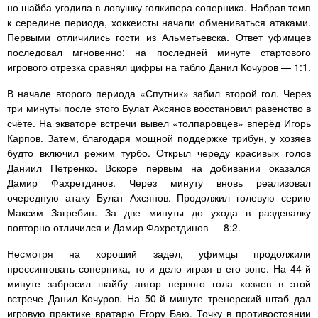
но шайба угодила в ловушку голкипера соперника. Набрав темп
к середине периода, хоккеисты начали обмениваться атаками.
Первыми отличились гости из Альметьевска. Ответ уфимцев
последовал мгновенно: на последней минуте стартового
игрового отрезка сравнял цифры на табло Данил Кочуров — 1:1.
В начале второго периода «Спутник» забил второй гол. Через
три минуты после этого Булат Ахсянов восстановил равенство в
счёте. На экваторе встречи вывел «толпаровцев» вперёд Игорь
Карпов. Затем, благодаря мощной поддержке трибун, у хозяев
будто включил режим турбо. Открыл череду красивых голов
Даниил Петренко. Вскоре первым на добивании оказался
Дамир Фахретдинов. Через минуту вновь реализовал
очередную атаку Булат Ахсянов. Продолжил голевую серию
Максим Загребин. За две минуты до ухода в раздевалку
повторно отличился и Дамир Фахретдинов — 8:2.
Несмотря на хороший задел, уфимцы продолжили
прессинговать соперника, то и дело играя в его зоне. На 44-й
минуте забросил шайбу автор первого гола хозяев в этой
встрече Данил Кочуров. На 50-й минуте тренерский штаб дал
игровую практике вратарю Егору Баю. Точку в противостоянии