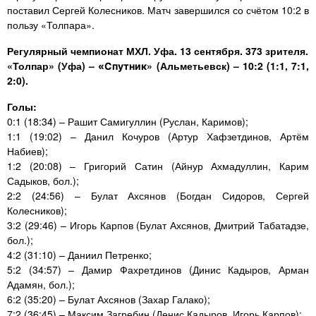
поставил Сергей Колесников. Матч завершился со счётом 10:2 в
пользу «Толпара».
Регулярный чемпионат МХЛ. Уфа. 13 сентября. 373 зрителя.
«Толпар» (Уфа) –
» (Альметьевск)
– 10:2 (1:1, 7:1,
«Спутник
2:0).
Голы:
0:1 (18:34) – Рашит Самигуллин (Руслан, Каримов);
1:1 (19:02) – Данил Кочуров (Артур Хафзетдинов, Артём
Набиев);
1:2 (20:08) – Григорий Сатин (Айнур Ахмадуллин, Карим
Садыков, бол.);
2:2 (24:56) – Булат Ахсянов (Богдан Сидоров, Сергей
Колесников);
3:2 (29:46) – Игорь Карпов (Булат Ахсянов, Дмитрий Табатадзе,
бол.);
4:2 (31:10) – Даниил Петренко;
5:2 (34:57) – Дамир Фахретдинов (Динис Кадыров, Арман
Адамян, бол.);
6:2 (35:20) – Булат Ахсянов (Захар Галако);
7:2 (36:45) – Максим Загребин (Денис Кадыров, Игорь Карпов);