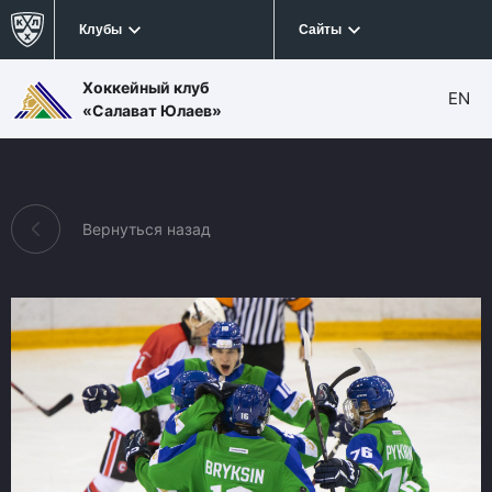
Клубы
Сайты
Хоккейный клуб
EN
«Салават Юлаев»
Вернуться назад