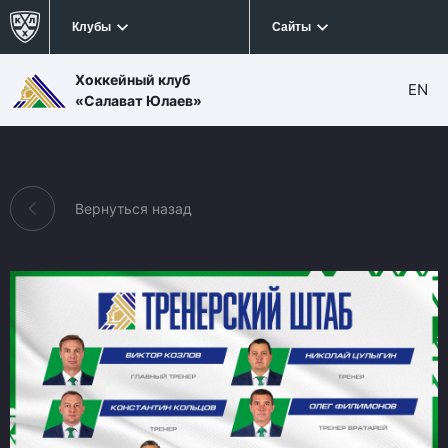
Клубы
Сайты
Хоккейный клуб
EN
«Салават Юлаев»
Вернуться назад