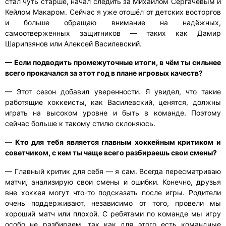
стал чуть старше, начал следить за Михаилом Сергачёвым и
Кейлом Макаром. Сейчас я уже отошёл от детских восторгов
и больше обращаю внимание на надёжных,
самоотверженных защитников — таких как Дамир
Шарипзянов или Алексей Василевский.
— Если подводить промежуточные итоги, в чём ты сильнее
всего прокачался за этот год в плане игровых качеств?
— Этот сезон добавил уверенности. Я увидел, что такие
работящие хоккеисты, как Василевский, ценятся, должны
играть на высоком уровне и быть в команде. Поэтому
сейчас больше к такому стилю склоняюсь.
— Кто для тебя является главным хоккейным критиком и
советчиком, с кем ты чаще всего разбираешь свои смены?
— Главный критик для себя — я сам. Всегда пересматриваю
матчи, анализирую свои смены и ошибки. Конечно, друзья
вне хоккея могут что-то подсказать после игры. Родители
очень поддерживают, независимо от того, провели мы
хороший матч или плохой. С ребятами по команде мы игру
особо не разбираем, так как для этого есть командные