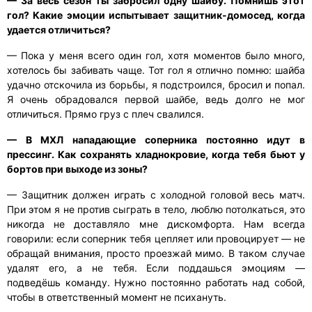
— За весь сезон ты забросил одну шайбу. Помнишь этот
гол? Какие эмоции испытывает защитник-домосед, когда
удается отличиться?
— Пока у меня всего один гол, хотя моментов было много,
хотелось бы забивать чаще. Тот гол я отлично помню: шайба
удачно отскочила из борьбы, я подстроился, бросил и попал.
Я очень обрадовался первой шайбе, ведь долго не мог
отличиться. Прямо груз с плеч свалился.
— В МХЛ нападающие соперника постоянно идут в
прессинг. Как сохранять хладнокровие, когда тебя бьют у
бортов при выходе из зоны?
— Защитник должен играть с холодной головой весь матч.
При этом я не против сыграть в тело, люблю потолкаться, это
никогда не доставляло мне дискомфорта. Нам всегда
говорили: если соперник тебя цепляет или провоцирует — не
обращай внимания, просто проезжай мимо. В таком случае
удалят его, а не тебя. Если поддашься эмоциям —
подведёшь команду. Нужно постоянно работать над собой,
чтобы в ответственный момент не психануть.