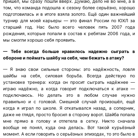
пришёл, мы сразу пошли вверх. Думаю, дело не во мне, а в
том, что команда подошла к сезону более серьёзно, хорошо
подготовилась и в итоге взяла золото. Ещё один важнейший
турнир для моей карьеры — это финал России по ЮХЛ за
старший год. Нас было всего человек пять 2007 года
рождения, которые попали в состав к ребятам 2006 года, и
мы смогли хорошо себя проявить.
— Тебе всегда больше нравилось надежно сыграть в
обороне и поймать шайбу на себя, чем бежать в атаку?
— Я знаю свои сильные стороны: это надёжность, ловля
шайбы на себя, силовая борьба. Всегда действую по
установке тренера: когда он просит сыграть надёжнее —
играю надёжно, а когда говорит подключаться к атаке —
подключаюсь. Но делать это в любом случае нужно
правильно и с головой. Смешной случай произошёл, ещё
когда я играл по школе. Я откатывался назад, а соперник,
даже не глядя, просто бросил в сторону ворот. Шайба попала
мне прямо в голову и отлетела в сетку. Никто сначала
вообще не понял, куда она делась. Вот такой курьёзный
момент. А если говорить о серьёзных эпизодах, то это было в