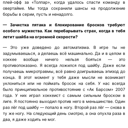
плей-офф за «Толпар», когда удалось спасти команду в
овертайме. Мы тогда сохранили шансы на продолжение
борьбы в серии, пусть и ненадолго.
— Зачистка пятака и блокирование бросков требуют
особого мужества. Как перебарывать страх, когда в тебя
летит шайба на огромной скорости?
— Это уже доведено до автоматизма. В игре ты не
задумываешься, а делаешь всё машинально. Да и в целом в
хоккее вообще ничего нельзя бояться — это
противопоказано. Я всегда ложился под шайбу. Даже если
получаешь микротравмы, всё равно доигрываешь эпизод до
конца. В этот момент у тебя даже мысли не возникает
уклониться или не поймать бросок на себя. У нас всегда
было принципиальное противостояние с «Ак Барсом» 2007
года. У них играл хоккеист с самым сильным броском в
лиге. Я постоянно выходил против него в меньшинстве. Один
раз лёг под шайбу — попало в ногу. Второй раз лёг — снова в
ту же ногу. На следующий день смотрю, а она опухла раза в
два, я даже ходить не мог.