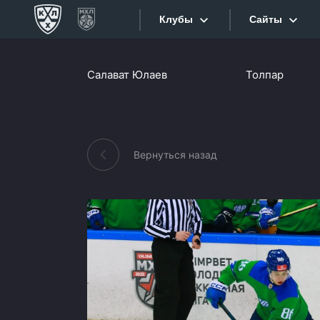
Клубы
Сайты
Конференция «Запад»
Салават Юлаев
Толпар
Сайты
Дивизион Боброва
Лада
Видеотран
СКА
Вернуться назад
Хайлайты
Спартак
Торпедо
Текстовые
ХК Сочи
Интернет-
Дивизион Тарасова
Фотобанк
Динамо Мн
Приложе
Динамо М