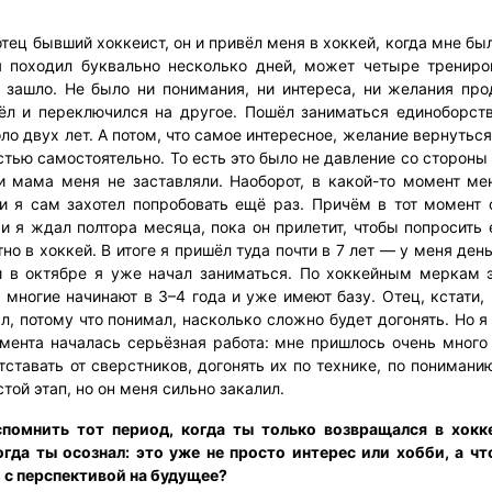
тец бывший хоккеист, он и привёл меня в хоккей, когда мне был
я походил буквально несколько дней, может четыре трениро
 зашло. Не было ни понимания, ни интереса, ни желания про
ёл и переключился на другое. Пошёл заниматься единоборст
ло двух лет. А потом, что самое интересное, желание вернутьс
тью самостоятельно. То есть это было не давление со стороны
ни мама меня не заставляли. Наоборот, в какой-то момент ме
 и я сам захотел попробовать ещё раз. Причём в тот момент 
и я ждал полтора месяца, пока он прилетит, чтобы попросить 
но в хоккей. В итоге я пришёл туда почти в 7 лет — у меня де
и в октябре я уже начал заниматься. По хоккейным меркам э
 многие начинают в 3–4 года и уже имеют базу. Отец, кстати
л, потому что понимал, насколько сложно будет догонять. Но я
омента началась серьёзная работа: мне пришлось очень много 
тставать от сверстников, догонять их по технике, по понимани
той этап, но он меня сильно закалил.
помнить тот период, когда ты только возвращался в хокк
огда ты осознал: это уже не просто интерес или хобби, а чт
, с перспективой на будущее?