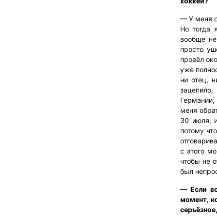
хоккей?
— У меня о
Но тогда 
вообще не
просто уш
провёл око
уже полнос
ни отец, 
зацепило,
Германии, 
меня обрат
30 июля, 
потому что
отговарива
с этого м
чтобы не о
был непрос
— Если вс
момент, к
серьёзное