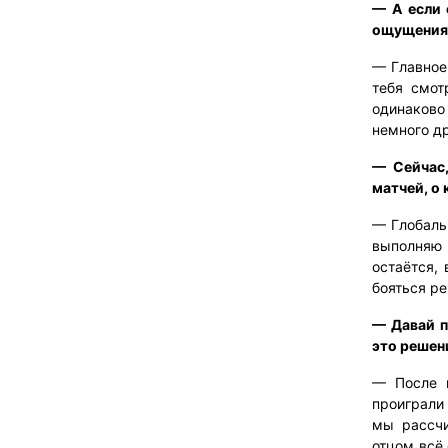
— А если 
ощущения
— Главное
тебя смот
одинаков
немного др
— Сейчас,
матчей, о
— Глобальн
выполняю у
остаётся,
бояться р
— Давай п
это решен
— После 
проиграли 
мы рассчи
отцом всё