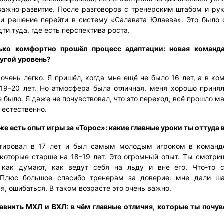
важно развитие. После разговоров с тренерским штабом и ру
и решение перейти в систему «Салавата Юлаева». Это было 
ти туда, где есть перспектива роста.
ько комфортно прошёл процесс адаптации: новая команда
ругой уровень?
очень легко. Я пришёл, когда мне ещё не было 16 лет, а в к
 19–20 лет. Но атмосфера была отличная, меня хорошо принял
 было. Я даже не почувствовал, что это переход, всё прошло 
 естественно.
же есть опыт игры за «Торос»: какие главные уроки ты оттуда
тировал в 17 лет и был самым молодым игроком в команде
 которые старше на 18–19 лет. Это огромный опыт. Ты смотриш
, как думают, как ведут себя на льду и вне его. Что-то 
 Плюс большое спасибо тренерам за доверие: мне дали ша
я, ошибаться. В таком возрасте это очень важно.
авнить МХЛ и ВХЛ: в чём главные отличия, которые ты почув