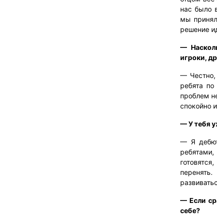
нас было 
мы принял
решение ид
— Наскол
игроки, д
— Честно, 
ребята по
проблем не
спокойно и
— У тебя у
— Я дебю
ребятами,
готовятся
перенять.
развиватьс
— Если ср
себе?