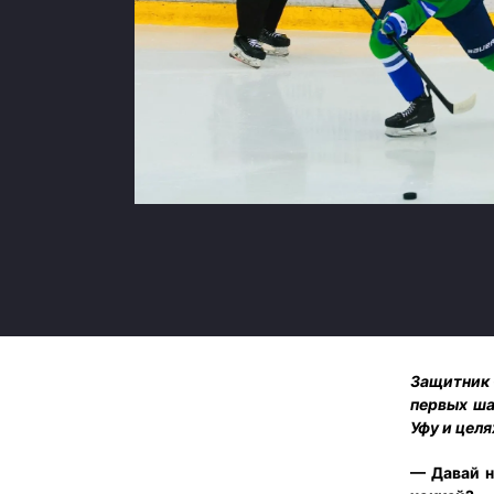
Локомотив
Северсталь
ЦСКА
Шанхайские Драконы
Защитник 
первых ша
Уфу и целя
— Давай н