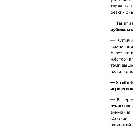
теряешь в
резких ска
— Ты игра
рубежом о
— Отличи
комбинацио
А вот кан
жёстко, а
темп выше 
сильно ра
— У тебя 
игроку и к
— В перву
понимаешь
внимания. 
сборной. 
ожиданий. 