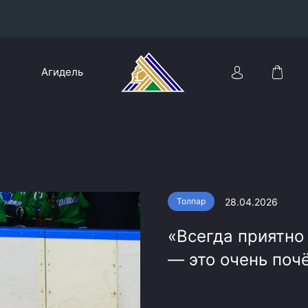
Конференция «Восток»
Агидель
Дивизион Харламова
Автомобилист
сляции
Ак Барс
Металлург Мг
Нефтехимик
 трансляции
28.04.2026
Толпар
Трактор
магазин
«Всегда приятно
Дивизион Чернышева
— это очень поч
Авангард
ние КХЛ
Адмирал