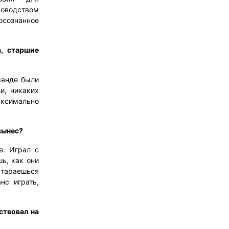
ководством
осознанное
, старшие
оманде были
и, никаких
максимально
 вынес?
. Играл с
ь, как они
стараешься
нс играть,
ствовал на