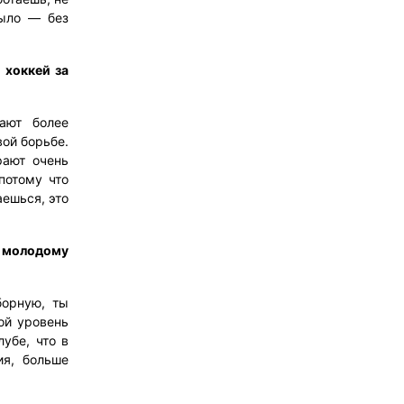
было — без
 хоккей за
ают более
вой борьбе.
рают очень
потому что
аешься, это
т молодому
борную, ты
ой уровень
лубе, что в
ия, больше