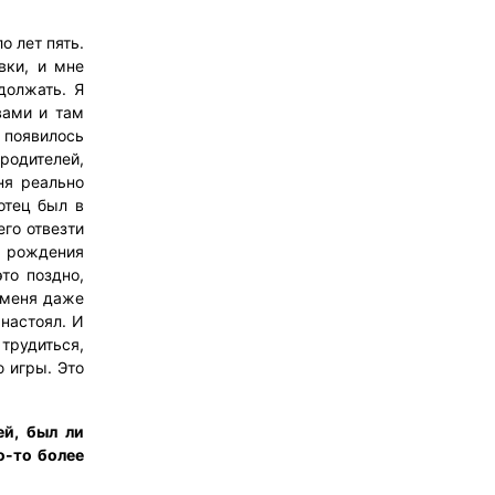
о лет пять.
вки, и мне
должать. Я
вами и там
я появилось
 родителей,
ня реально
отец был в
его отвезти
нь рождения
то поздно,
, меня даже
 настоял. И
трудиться,
ю игры. Это
ей, был ли
о-то более