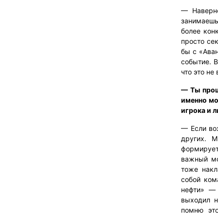
— Наверно
занимаешь
более конк
просто сек
бы с «Аван
событие. В
что это не
— Ты прош
именно мо
игрока и 
— Если во
других. М
формируе
важный мо
тоже накл
собой ком
нефти» — 
выходил н
помню эт