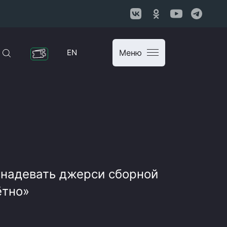
EN
Меню
 надевать джерси сборной
ётно»