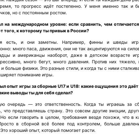
ремя, то прогресс идёт постепенно. У меня именно так и 
чков, но с постоянным ростом.
л на международном уровне: если сравнить, чем отличается
т того, к которому ты привык в России?
я есть, и они заметны. Например, финны и шведы игр
нно: много паса, движения, они не так акцентируются на сило
адцы и американцы наоборот, даже в детском возрасте иг
грессивно, много бегут, много давления. Против них тяжело, 
и больше физики. Это разные стили, и когда ты с ними сталкив
сширяет понимание игры.
был опыт игры за сборные U17 и U18: какие ощущения это даё
акие выводы ты для себя сделал?
ю очередь — это ответственность. Когда ты играешь за с
, что представляешь страну. Это совсем другие эмоции, друг
Но если говорить в целом, требования везде похожи, что в к
Просто в сборной всё более под контролем, больше давлен
Это хороший опыт, который помогает расти.