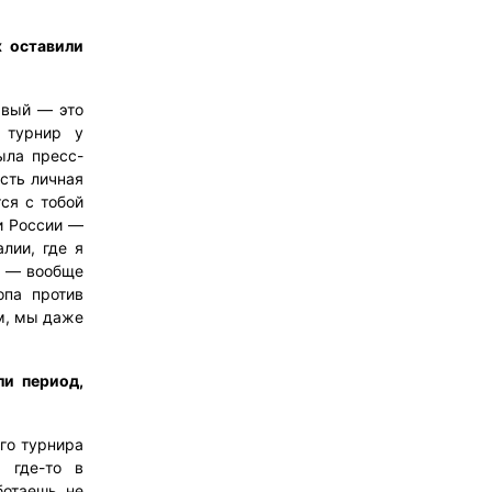
х оставили
рвый — это
 турнир у
ыла пресс-
сть личная
ся с тобой
и России —
лии, где я
ев — вообще
опа против
ом, мы даже
ли период,
го турнира
, где-то в
ботаешь, не