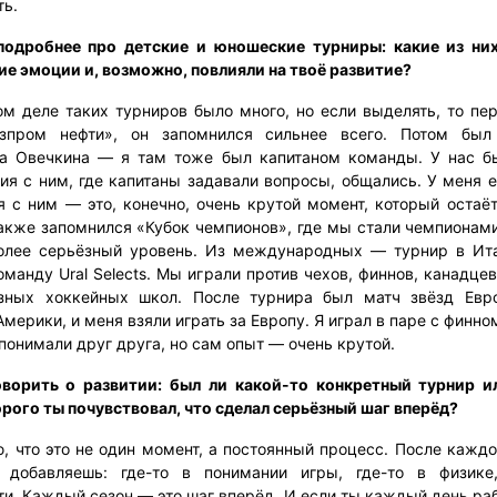
ть.
одробнее про детские и юношеские турниры: какие из ни
ие эмоции и, возможно, повлияли на твоё развитие?
м деле таких турниров было много, но если выделять, то пе
азпром нефти», он запомнился сильнее всего. Потом был
а Овечкина — я там тоже был капитаном команды. У нас б
ия с ним, где капитаны задавали вопросы, общались. У меня е
я с ним — это, конечно, очень крутой момент, который остаёт
Также запомнился «Кубок чемпионов», где мы стали чемпионам
олее серьёзный уровень. Из международных — турнир в Ита
оманду Ural Selects. Мы играли против чехов, финнов, канадц
зных хоккейных школ. После турнира был матч звёзд Евр
мерики, и меня взяли играть за Европу. Я играл в паре с финн
понимали друг друга, но сам опыт — очень крутой.
ворить о развитии: был ли какой-то конкретный турнир и
орого ты почувствовал, что сделал серьёзный шаг вперёд?
, что это не один момент, а постоянный процесс. После каждо
 добавляешь: где-то в понимании игры, где-то в физике
и. Каждый сезон — это шаг вперёд. И если ты каждый день ра