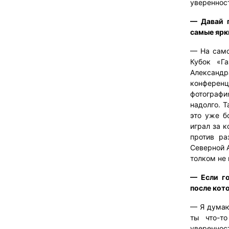
увереннос
— Давай п
самые ярк
— На само
Кубок «Г
Александр
конференц
фотографи
надолго. 
это уже б
играл за к
против ра
Северной А
толком не 
— Если го
после кот
— Я думаю
ты что-то
уверенност