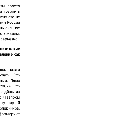
 ты просто
и говорить
меня это не
нами России
ень сильное
 с хоккеем,
 серьёзно.
ция: какие
вление как
ишёл позже
упать. Это
ные. Плюс
2007». Это
 ведёшь за
к «Газпром
 турнир. Я
оперников,
формируют