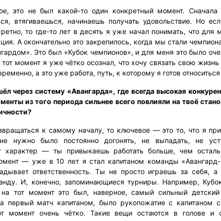
е, это не был какой-то один конкретный момент. Сначала
ся, втягиваешься, начинаешь получать удовольствие. Но есл
ретно, то где-то лет в десять я уже начал понимать, что для 
ция. А окончательно это закрепилось, когда мы стали чемпио
гардом». Это был «Кубок чемпионов», и для меня это было оч
 тот момент я уже чётко осознал, что хочу связать свою жизнь
 временно, а это уже работа, путь, к которому я готов относиться
ёл через систему «Авангарда», где всегда высокая конкурен
менты из того периода сильнее всего повлияли на твоё стано
личности?
звращаться к самому началу, то ключевое — это то, что я пр
не нужно было постоянно догонять, не выпадать, не уст
т характер — ты привыкаешь работать больше, чем осталь
мент — уже в 10 лет я стал капитаном команды «Авангард-
адывает ответственность. Ты не просто играешь за себя, а
анду. И, конечно, запоминающиеся турниры. Например, Кубо
на тот момент это был, наверное, самый сильный детский
а первый матч капитаном, было рукопожатие с капитаном с
от момент очень чётко. Такие вещи остаются в голове и 