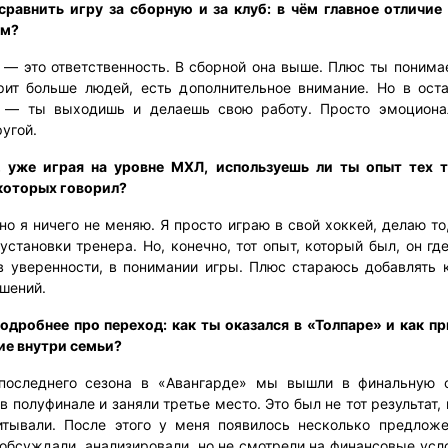
сравнить игру за сборную и за клуб: в чём главное отличие
м?
 — это ответственность. В сборной она выше. Плюс ты понимае
рит больше людей, есть дополнительное внимание. Но в ост
о — ты выходишь и делаешь свою работу. Просто эмоциона
угой.
 уже играя на уровне МХЛ, используешь ли ты опыт тех 
 которых говорил?
о я ничего не меняю. Я просто играю в свой хоккей, делаю то
становки тренера. Но, конечно, тот опыт, который был, он гд
 в уверенности, в понимании игры. Плюс стараюсь добавлять к
ешений.
одробнее про переход: как ты оказался в «Толпаре» и как п
ие внутри семьи?
последнего сезона в «Авангарде» мы вышли в финальную с
в полуфинале и заняли третье место. Это был не тот результат,
тывали. После этого у меня появилось несколько предлож
 обсуждали, анализировали, но не смотрели на финансовые усл