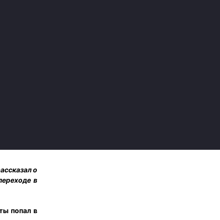
ассказал о
переходе в
ты попал в