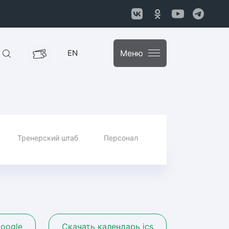
EN
Меню
Тренерский штаб
Персонал
oogle
Скачать календарь ics