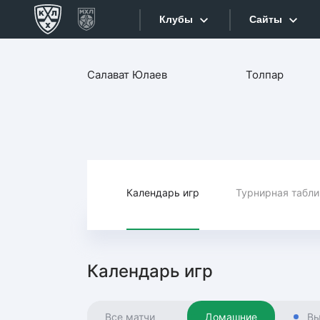
Клубы
Сайты
Конференция «Запад»
Салават Юлаев
Толпар
Сайты
Дивизион Боброва
Лада
Видеотран
СКА
Хайлайты
Спартак
Торпедо
Календарь игр
Турнирная табл
Текстовые
ХК Сочи
Интернет-
Дивизион Тарасова
Фотобанк
Календарь игр
Динамо Мн
Приложе
Динамо М
Все матчи
Домашние
Вы