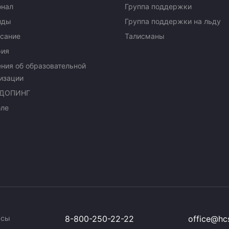
онал
Группа поддержки
нды
Группа поддержки на льду
сание
Талисманы
рия
ния об образовательной
изации
ДОПИНГ
оле
ссы
8-800-250-22-22
office@hcs