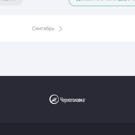
Амур
Барыс
Салават Юлаев
Сентябрь
Сибирь