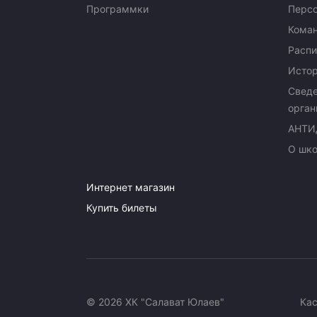
Программки
Перс
Кома
Распи
Исто
Сведе
орган
АНТИ
О шк
Интернет магазин
Купить билеты
© 2026 ХК "Салават Юлаев"
Ка