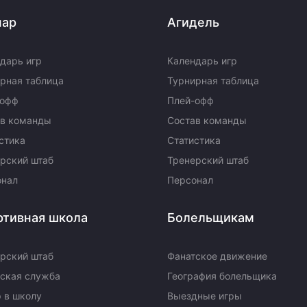
пар
Агидель
дарь игр
Календарь игр
рная таблица
Турнирная таблица
-офф
Плей-офф
ав команды
Состав команды
стика
Статистика
рский штаб
Тренерский штаб
онал
Персонал
ртивная школа
Болельщикам
рский штаб
Фанатское движение
ская служба
География болельщика
 в школу
Выездные игры