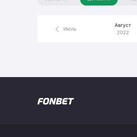
Локомотив
Северсталь
ЦСКА
Август
Июль
2022
Шанхайские Драконы