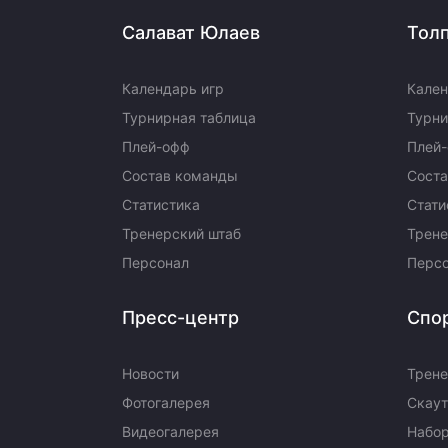
Салават Юлаев
Тол
Календарь игр
Кален
Турнирная таблица
Турни
Плей-офф
Плей
Состав команды
Сост
Статистика
Стати
Тренерский штаб
Трене
Персонал
Перс
Пресс-центр
Спо
Новости
Трене
Фотогалерея
Скаут
Видеогалерея
Набор