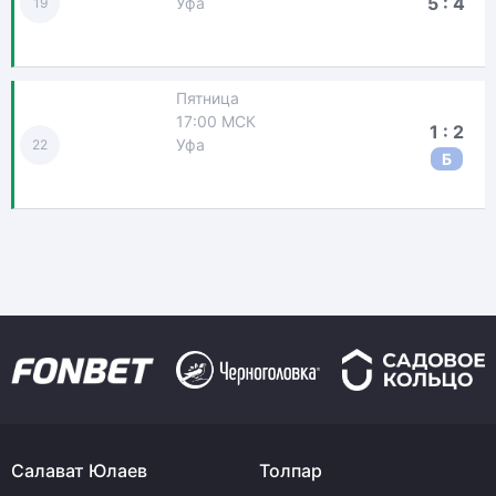
5 : 4
Уфа
19
Пятница
17:00 МСК
1 : 2
Уфа
22
Б
Салават Юлаев
Толпар