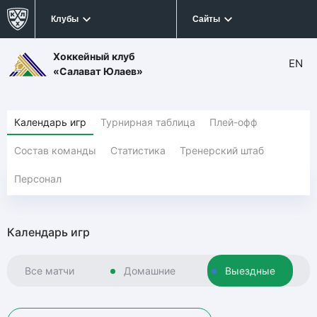
Клубы
Сайты
Хоккейный клуб
EN
«Салават Юлаев»
Календарь игр
Турнирная таблица
Плей-офф
Состав команды
Статистика
Тренерский штаб
Персонал
Календарь игр
Все матчи
Домашние
Выездные