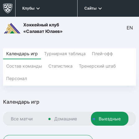
Клубы
Сайты
Хоккейный клуб
EN
«Салават Юлаев»
Календарь игр
Турнирная таблица
Плей-офф
Состав команды
Статистика
Тренерский штаб
Персонал
Календарь игр
Все матчи
Домашние
Выездные