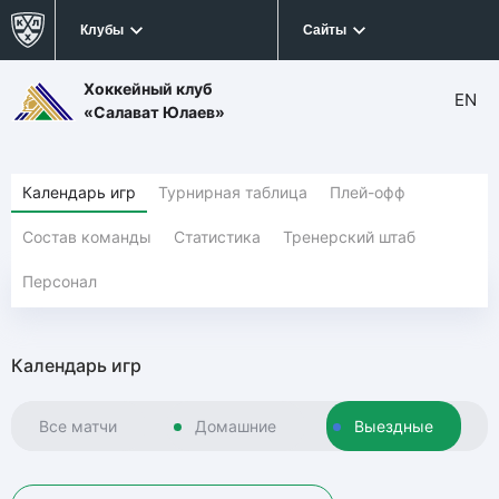
Клубы
Сайты
Хоккейный клуб
EN
«Салават Юлаев»
Календарь игр
Турнирная таблица
Плей-офф
Состав команды
Статистика
Тренерский штаб
Персонал
Календарь игр
Все матчи
Домашние
Выездные