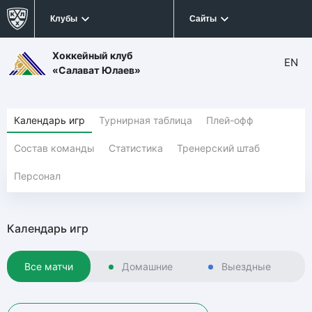
Клубы
Сайты
Хоккейный клуб
EN
«Салават Юлаев»
Календарь игр
Турнирная таблица
Плей-офф
Состав команды
Статистика
Тренерский штаб
Персонал
Календарь игр
Все матчи
Домашние
Выездные