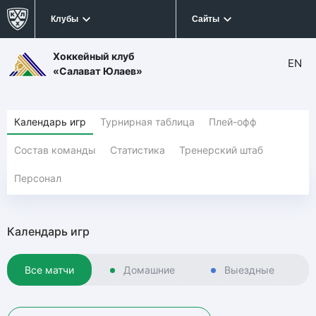
Клубы
Сайты
Хоккейный клуб
EN
«Салават Юлаев»
Календарь игр
Турнирная таблица
Плей-офф
Состав команды
Статистика
Тренерский штаб
Персонал
Календарь игр
Все матчи
Домашние
Выездные