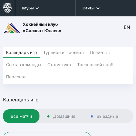
Клубы
Сайты
Хоккейный клуб
EN
«Салават Юлаев»
Календарь игр
Турнирная таблица
Плей-офф
Состав команды
Статистика
Тренерский штаб
Персонал
Календарь игр
Все матчи
Домашние
Выездные