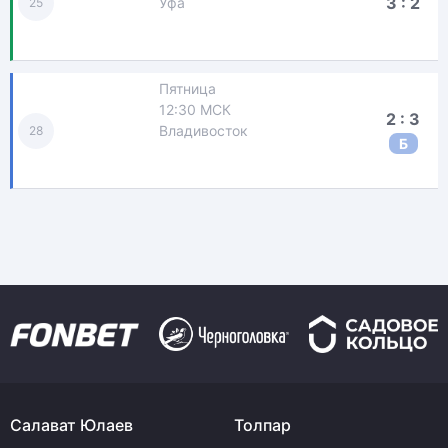
3 : 2
Уфа
25
Пятница
12:30 МСК
2 : 3
Владивосток
28
Б
Салават Юлаев
Толпар