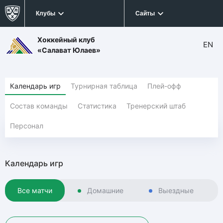
Клубы
Сайты
Хоккейный клуб
EN
«Салават Юлаев»
Календарь игр
Турнирная таблица
Плей-офф
Состав команды
Статистика
Тренерский штаб
Персонал
Календарь игр
Все матчи
Домашние
Выездные