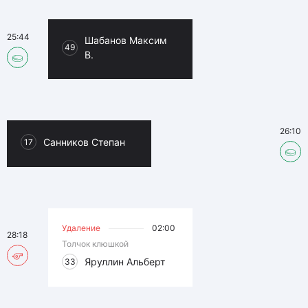
25:44
Шабанов Максим
49
В.
26:10
Санников Степан
17
Удаление
02:00
28:18
Толчок клюшкой
Яруллин Альберт
33