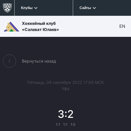
Клубы
Сайты
Хоккейный клуб
EN
«Салават Юлаев»
Вернуться назад
Пятница, 09 сентября 2022 17:00 МСК
Уфа
3:2
1:1
1:1
1:0