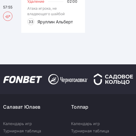
Удаление
02:00
57:55
Атака игрока, не
владеющего шайбой
Яруллин Альберт
33
Салават Юлаев
Толпар
Календарь игр
Календарь игр
Турнирная таблица
Турнирная таблица