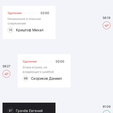
Удаление
02:00
56:19
Незаконное и опасное
снаряжение
Криштоф Михал
10
Удаление
02:00
58:27
Атака игрока, не
владеющего шайбой
Скориков Даниил
69
61:09
Грачёв Евгений
87