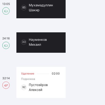
13:05
Мухамадуллин
85
Шакир
24:16
Науменков
33
Михаил
Удаление
02:00
32:14
Подножка
Пустозёров
92
Алексей