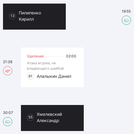
19:55
Пилипенко
13
Кирилл
Удаление
02:00
21:38
Атака игрока, не
владеющего шайбой
Алалыкин Данил
61
30:07
Хмелевский
55
Александр