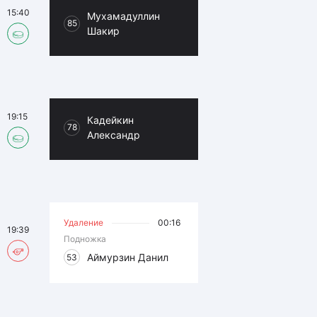
15:40
Мухамадуллин
85
Шакир
19:15
Кадейкин
78
Александр
Удаление
00:16
19:39
Подножка
Аймурзин Данил
53