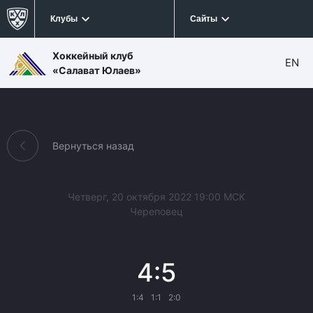
Клубы
Сайты
Хоккейный клуб
EN
«Салават Юлаев»
Вернуться назад
Четверг, 20 октября 2022 19:00 МСК
Череповец
4:5
1:4
1:1
2:0