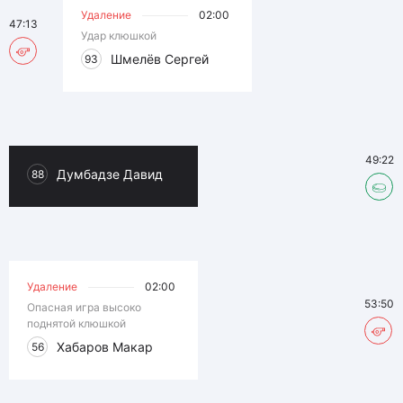
Удаление
02:00
47:13
Удар клюшкой
Шмелёв Сергей
93
49:22
Думбадзе Давид
88
Удаление
02:00
53:50
Опасная игра высоко
поднятой клюшкой
Хабаров Макар
56