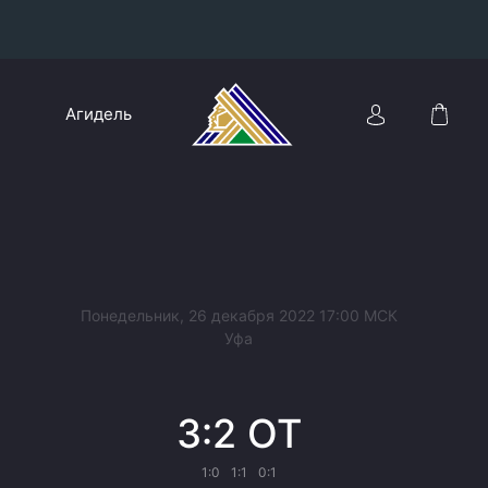
Конференция «Восток»
Агидель
Дивизион Харламова
Автомобилист
сляции
Ак Барс
Металлург Мг
Нефтехимик
 трансляции
Понедельник, 26 декабря 2022 17:00 МСК
Трактор
Уфа
магазин
Дивизион Чернышева
3:2 ОТ
Авангард
ние КХЛ
Адмирал
1:0
1:1
0:1