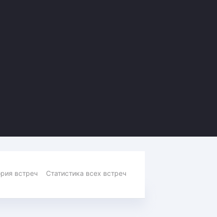
Амур
Барыс
Салават Юлаев
Сибирь
рия встреч
Статистика всех встреч