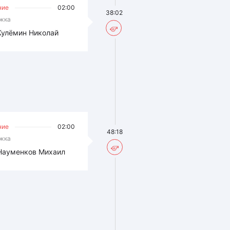
ние
02:00
38:02
жка
Кулёмин Николай
ние
02:00
48:18
жка
Науменков Михаил