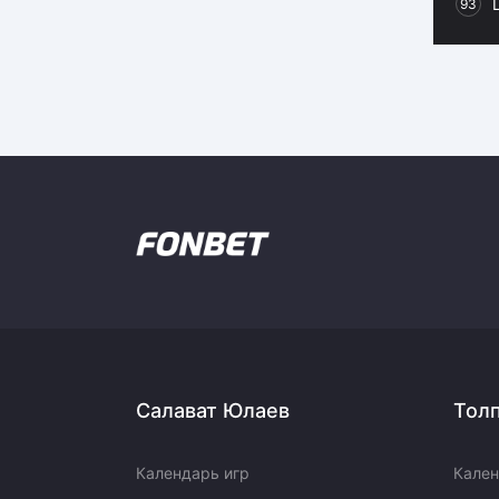
93
Салават Юлаев
Тол
Календарь игр
Кален