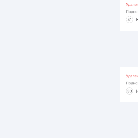
Удале
Подно
41
Удале
Подно
33