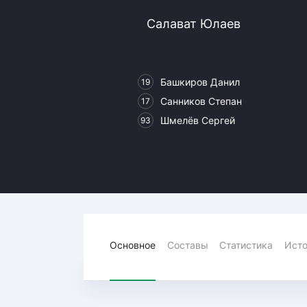
Локомотив
Салават Юлаев
Северсталь
ЦСКА
Шанхайские Драконы
Башкиров Данил
19
Санников Степан
17
Шмелёв Сергей
93
Основное
Составы
Статистика
Исто