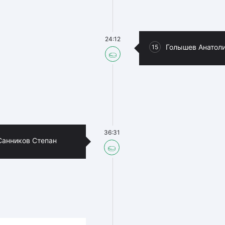
24:12
Голышев Анатол
15
36:31
Санников Степан