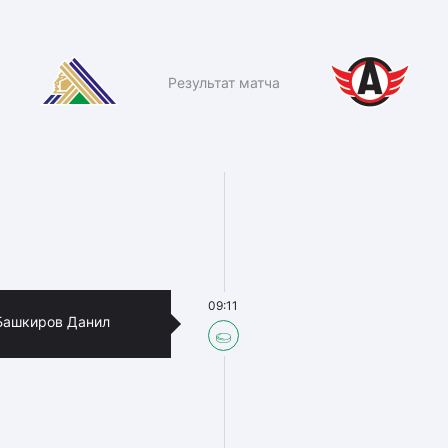
Результат матча
09:11
Башкиров Данил