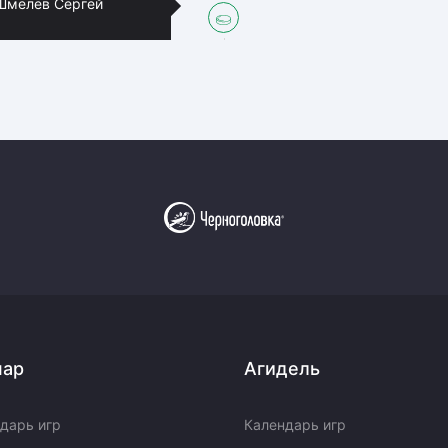
Шмелёв Сергей
пар
Агидель
дарь игр
Календарь игр