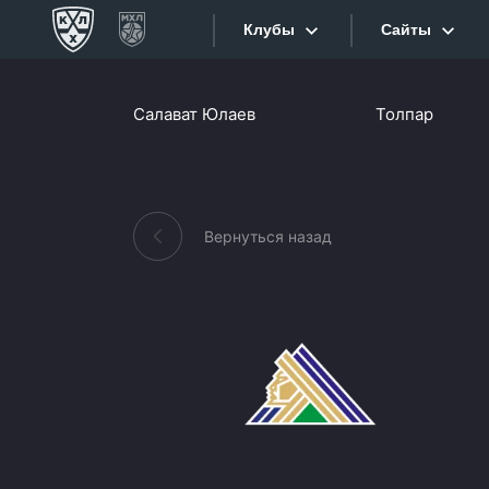
Клубы
Сайты
Конференция «Запад»
Салават Юлаев
Толпар
Сайты
Дивизион Боброва
Лада
Видеотран
СКА
Вернуться назад
Хайлайты
Спартак
Торпедо
Текстовые
ХК Сочи
Интернет-
Дивизион Тарасова
Фотобанк
Динамо Мн
Приложе
Динамо М