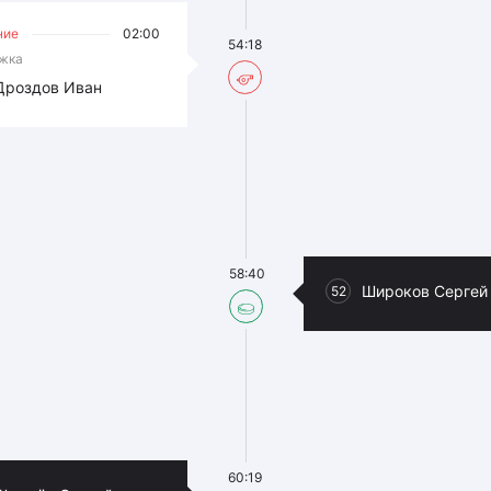
ние
02:00
54:18
жка
Дроздов Иван
58:40
Широков Сергей
52
60:19