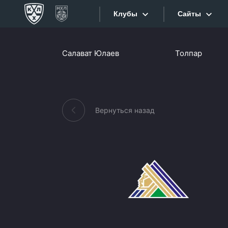
Клубы
Сайты
Конференция «Запад»
Салават Юлаев
Толпар
Сайты
Дивизион Боброва
Лада
Видеотран
СКА
Вернуться назад
Хайлайты
Спартак
Торпедо
Текстовые
ХК Сочи
Интернет-
Дивизион Тарасова
Фотобанк
Динамо Мн
Приложе
Динамо М