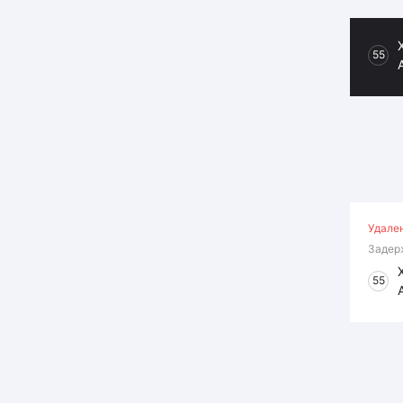
55
Удале
Задер
55