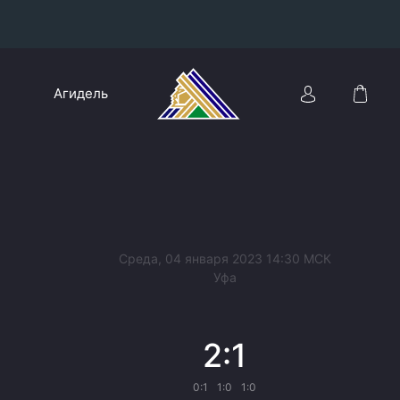
Конференция «Восток»
Агидель
Дивизион Харламова
Автомобилист
сляции
Ак Барс
Металлург Мг
Нефтехимик
 трансляции
Среда, 04 января 2023 14:30 МСК
Трактор
Уфа
магазин
Дивизион Чернышева
2:1
Авангард
ние КХЛ
Адмирал
0:1
1:0
1:0