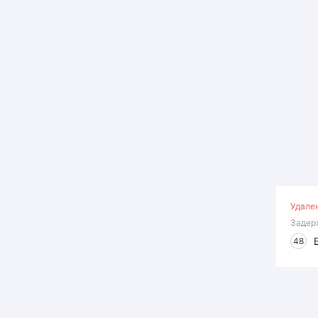
Удале
Задер
48