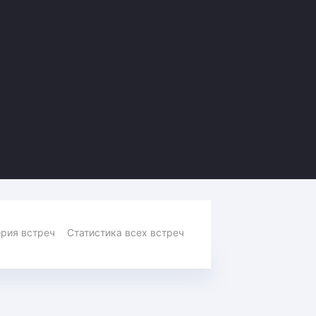
Амур
Барыс
Салават Юлаев
Сибирь
рия встреч
Статистика всех встреч