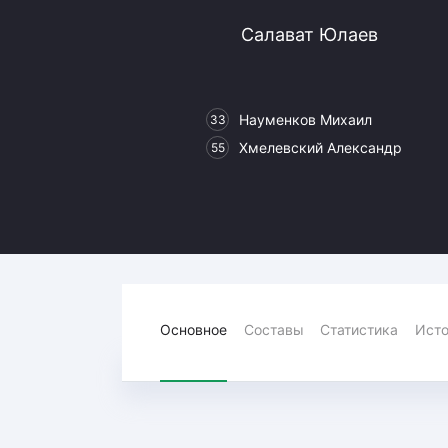
Локомотив
Салават Юлаев
Северсталь
ЦСКА
Шанхайские Драконы
Науменков Михаил
33
Хмелевский Александр
55
Основное
Составы
Статистика
Исто