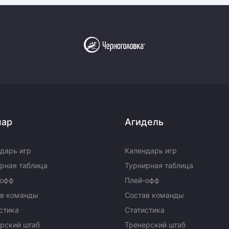
пар
Агидель
дарь игр
Календарь игр
рная таблица
Турнирная таблица
-офф
Плей-офф
ав команды
Состав команды
стика
Статистика
рский штаб
Тренерский штаб