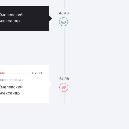
46:40
Хмелевский
Александр
ние
02:00
54:08
жка соперника
Хмелевский
Александр