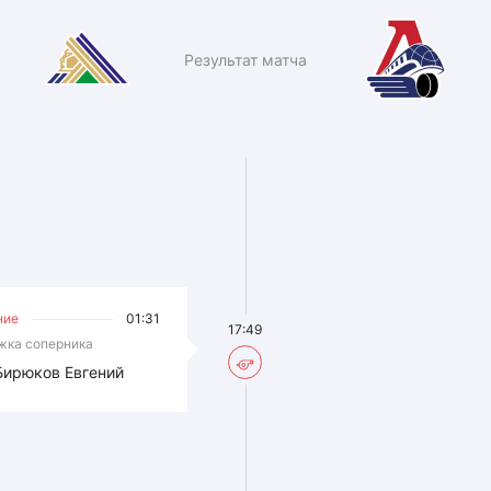
Результат матча
ние
01:31
17:49
жка соперника
Бирюков Евгений