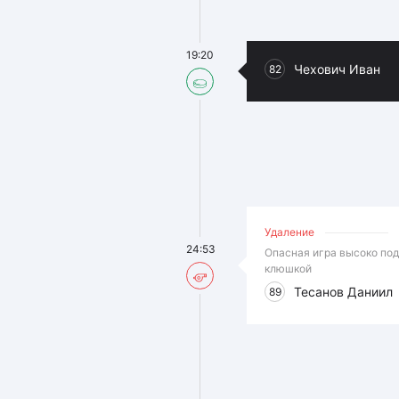
19:20
Чехович Иван
82
Удаление
24:53
Опасная игра высоко по
клюшкой
Тесанов Даниил
89