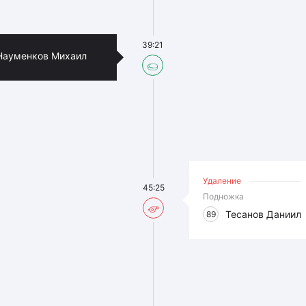
39:21
Науменков Михаил
Удаление
45:25
Подножка
Тесанов Даниил
89