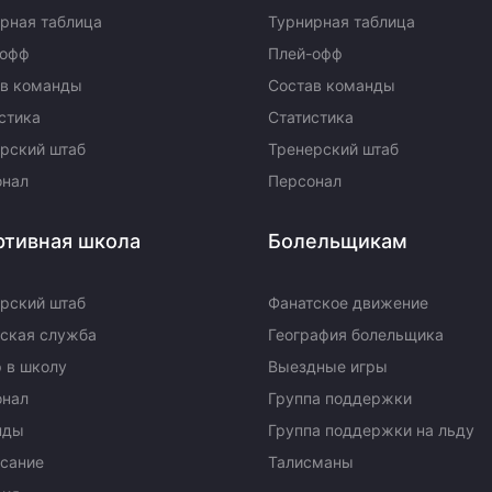
рная таблица
Турнирная таблица
-офф
Плей-офф
ав команды
Состав команды
стика
Статистика
рский штаб
Тренерский штаб
онал
Персонал
ртивная школа
Болельщикам
рский штаб
Фанатское движение
ская служба
География болельщика
 в школу
Выездные игры
онал
Группа поддержки
нды
Группа поддержки на льду
сание
Талисманы