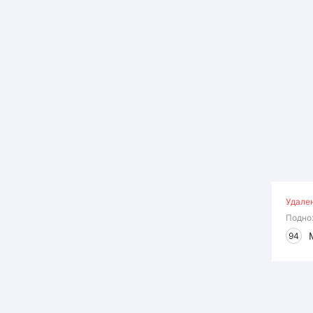
Удале
Подно
94