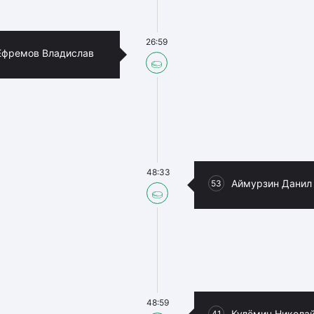
26:59
Ефремов Владислав
48:33
Аймурзин Данил
53
48:59
Кулёмин Никола
41