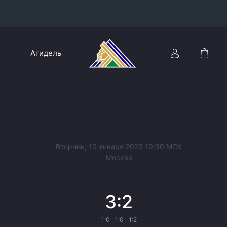
Конференция «Восток»
Агидель
Дивизион Харламова
Автомобилист
сляции
Ак Барс
Металлург Мг
Нефтехимик
 трансляции
Вторник, 10 января 2023 19:30 МСК
Трактор
Москва
магазин
Дивизион Чернышева
3:2
Авангард
ние КХЛ
Адмирал
1:0
1:0
1:2