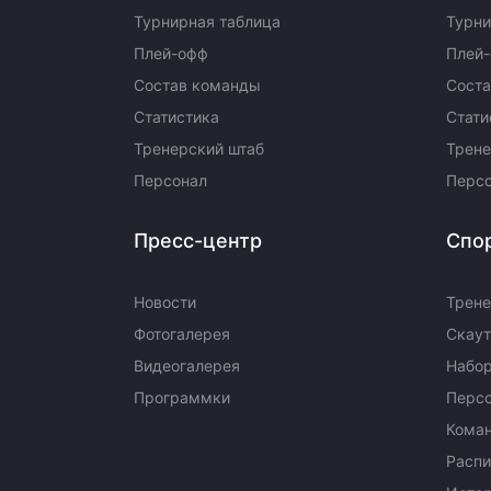
Турнирная таблица
Турни
Плей-офф
Плей
Состав команды
Сост
Статистика
Стати
Тренерский штаб
Трене
Персонал
Перс
Пресс-центр
Спо
Новости
Трене
Фотогалерея
Скаут
Видеогалерея
Набор
Программки
Перс
Кома
Распи