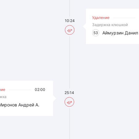
Удаление
10:24
Задержка клюшкой
Аймурзин Данил
53
ние
02:00
25:14
жка
Миронов Андрей А.