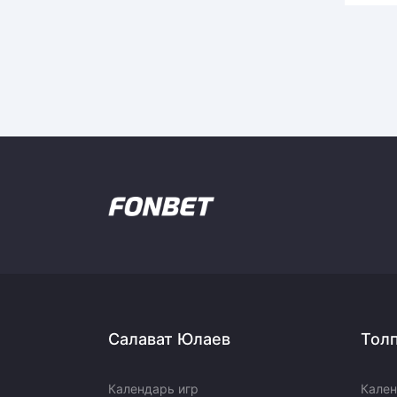
Салават Юлаев
Тол
Календарь игр
Кален