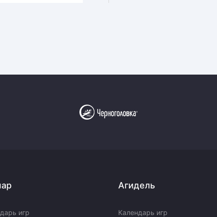
пар
Агидель
дарь игр
Календарь игр