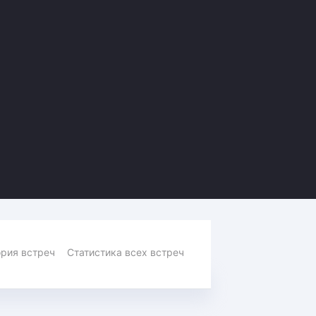
Амур
Барыс
Салават Юлаев
Сибирь
рия встреч
Статистика всех встреч