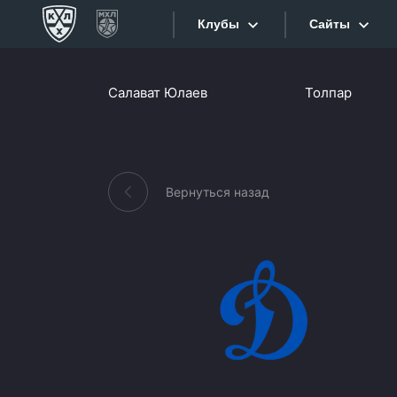
Клубы
Сайты
Конференция «Запад»
Салават Юлаев
Толпар
Сайты
Дивизион Боброва
Лада
Видеотран
СКА
Вернуться назад
Хайлайты
Спартак
Торпедо
Текстовые
ХК Сочи
Интернет-
Дивизион Тарасова
Фотобанк
Динамо Мн
Приложе
Динамо М