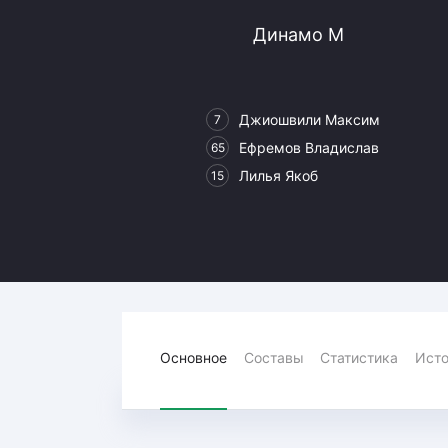
Локомотив
Динамо М
Северсталь
ЦСКА
Шанхайские Драконы
Джиошвили Максим
7
Ефремов Владислав
65
Лилья Якоб
15
Основное
Составы
Статистика
Исто