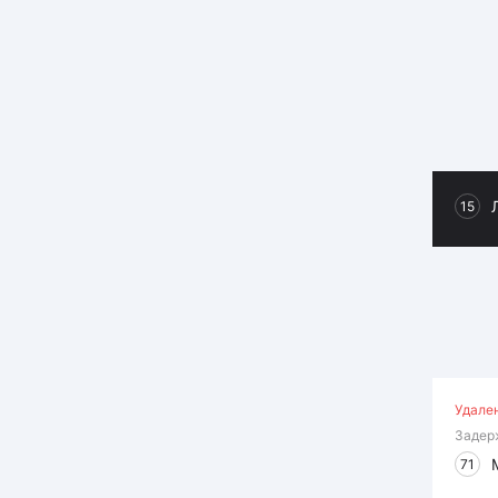
15
Удале
Задер
71