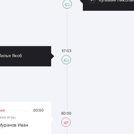
57:03
Лилья Якоб
ние
00:00
60:00
жка игры
Муранов Иван