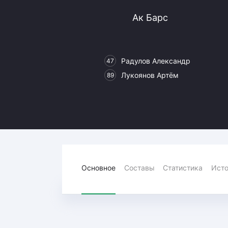
Локомотив
Ак Барс
Северсталь
ЦСКА
Шанхайские Драконы
Радулов Александр
47
Лукоянов Артём
89
Основное
Составы
Статистика
Исто