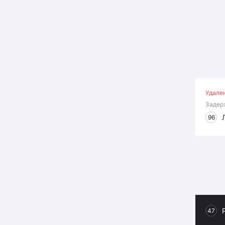
Удале
Задер
96
47