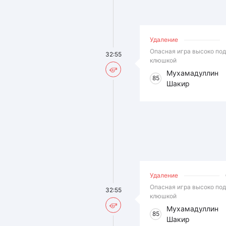
Удаление
Опасная игра высоко по
32:55
клюшкой
Мухамадуллин
85
Шакир
Удаление
Опасная игра высоко по
32:55
клюшкой
Мухамадуллин
85
Шакир