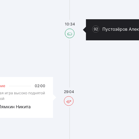
10:34
Пустозёров Але
92
ние
02:00
29:04
ая игра высоко поднятой
ой
Лямкин Никита