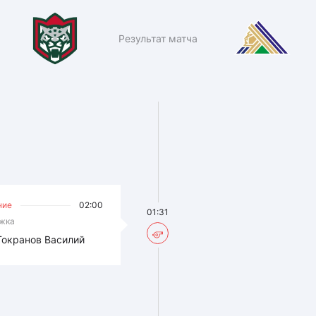
Результат матча
ние
02:00
01:31
жка
Токранов Василий