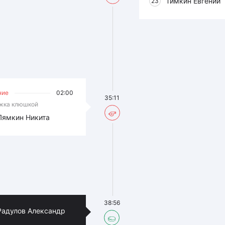
Тимкин Евгений
23
ние
02:00
35:11
жка клюшкой
Лямкин Никита
38:56
Радулов Александр