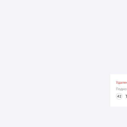
Удале
Подно
42