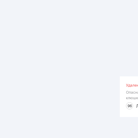
Удале
Опасн
клюшк
96