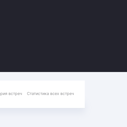
Амур
Барыс
Салават Юлаев
Сибирь
рия встреч
Статистика всех встреч