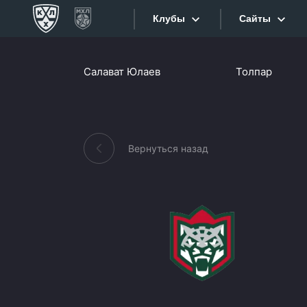
Клубы
Сайты
Конференция «Запад»
Салават Юлаев
Толпар
Сайты
Дивизион Боброва
Лада
Видеотран
СКА
Вернуться назад
Хайлайты
Спартак
Торпедо
Текстовые
ХК Сочи
Интернет-
Дивизион Тарасова
Фотобанк
Динамо Мн
Приложе
Динамо М