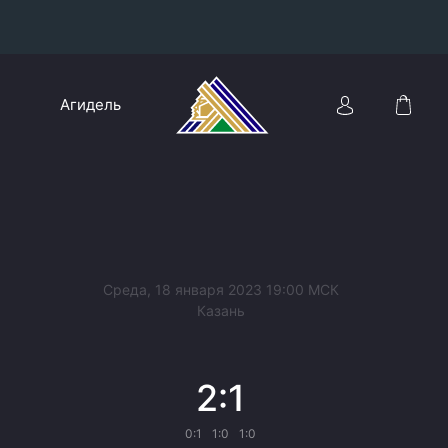
Конференция «Восток»
Агидель
Дивизион Харламова
Автомобилист
сляции
Ак Барс
Металлург Мг
Нефтехимик
 трансляции
Среда, 18 января 2023 19:00 МСК
Трактор
Казань
магазин
Дивизион Чернышева
2:1
Авангард
ние КХЛ
Адмирал
0:1
1:0
1:0