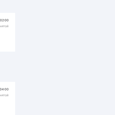
02:00
днятой
04:00
днятой