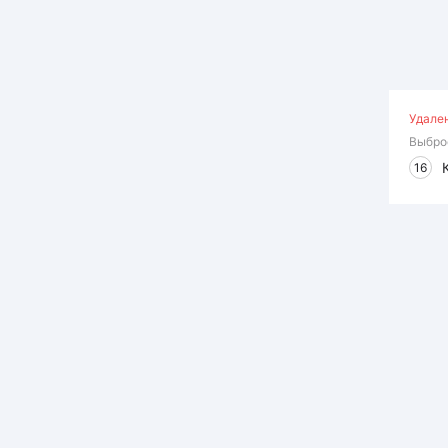
Удале
Выбро
16