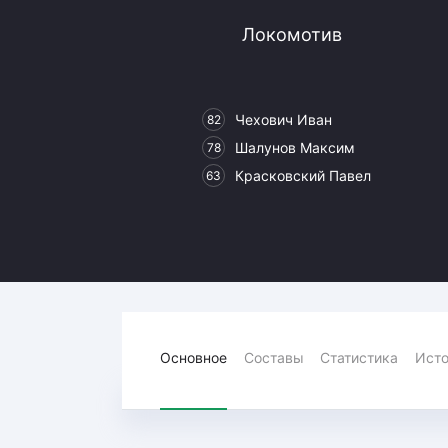
Локомотив
Локомотив
Северсталь
ЦСКА
Шанхайские Драконы
Чехович Иван
82
Шалунов Максим
78
Красковский Павел
63
Основное
Составы
Статистика
Исто