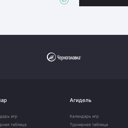
пар
Агидель
дарь игр
Календарь игр
рная таблица
Турнирная таблица