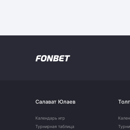
Салават Юлаев
Тол
Календарь игр
Кален
Турнирная таблица
Турни