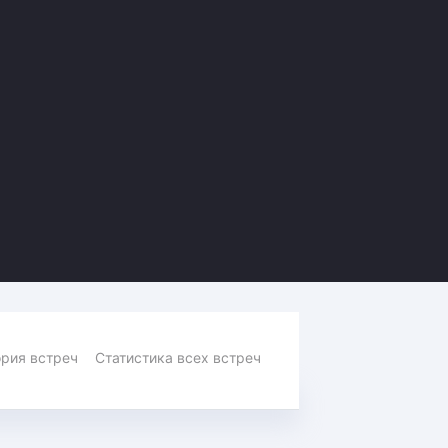
Амур
Барыс
Салават Юлаев
Сибирь
рия встреч
Статистика всех встреч