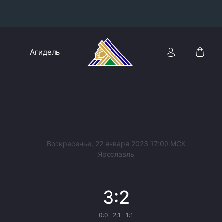
Конференция «Восток»
Агидель
Дивизион Харламова
Автомобилист
сляции
Ак Барс
Металлург Мг
Нефтехимик
 трансляции
Воскресенье, 22 января 2023 17:00 МСК
Трактор
Ярославль
магазин
Дивизион Чернышева
3:2
Авангард
ние КХЛ
Адмирал
0:0
2:1
1:1