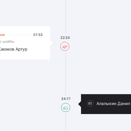
ние
01:53
32:24
с шайбы
Каюмов Артур
34:17
Алалыкин Данил
61