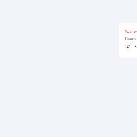
Удале
Подно
21