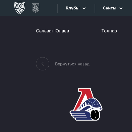
Клубы
Сайты
Конференция «Запад»
Салават Юлаев
Толпар
Сайты
Дивизион Боброва
Лада
Видеотран
СКА
Вернуться назад
Хайлайты
Спартак
Торпедо
Текстовые
ХК Сочи
Интернет-
Дивизион Тарасова
Фотобанк
Динамо Мн
Приложе
Динамо М