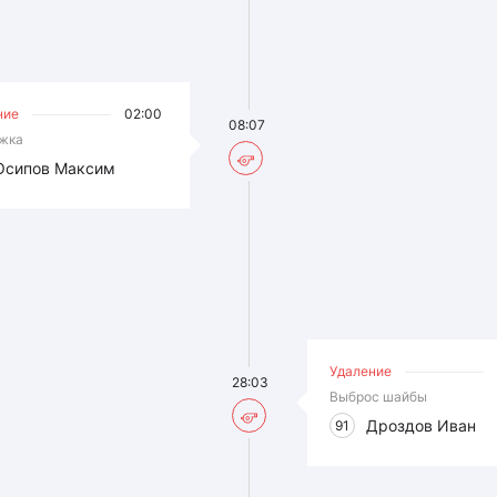
ние
02:00
08:07
жка
Осипов Максим
Удаление
28:03
Выброс шайбы
Дроздов Иван
91