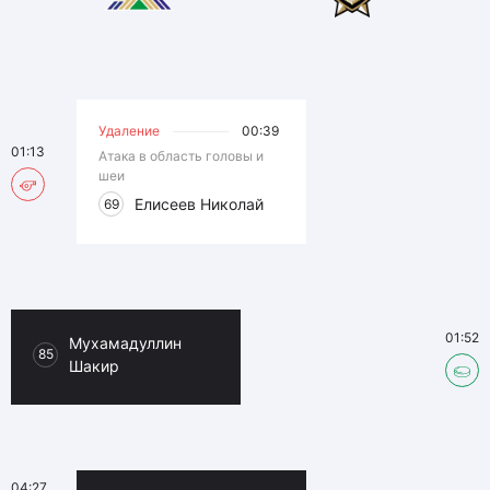
Удаление
00:39
01:13
Атака в область головы и
шеи
Елисеев Николай
69
01:52
Мухамадуллин
85
Шакир
04:27