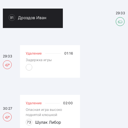
29:33
Дроздов Иван
91
Удаление
01:16
29:33
Задержка игры
Удаление
02:00
30:27
Опасная игра высоко
поднятой клюшкой
Шулак Либор
73