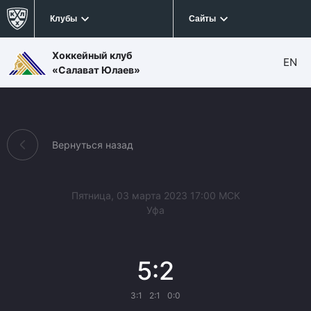
Клубы
Сайты
Хоккейный клуб
EN
«Салават Юлаев»
Вернуться назад
Пятница, 03 марта 2023 17:00 МСК
Уфа
5:2
3:1
2:1
0:0