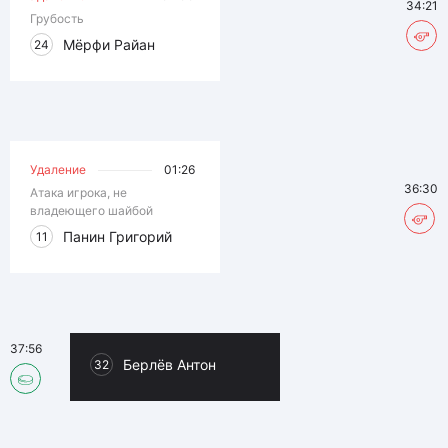
34:21
Грубость
Мёрфи Райан
24
Удаление
01:26
36:30
Атака игрока, не
владеющего шайбой
Панин Григорий
11
37:56
Берлёв Антон
32