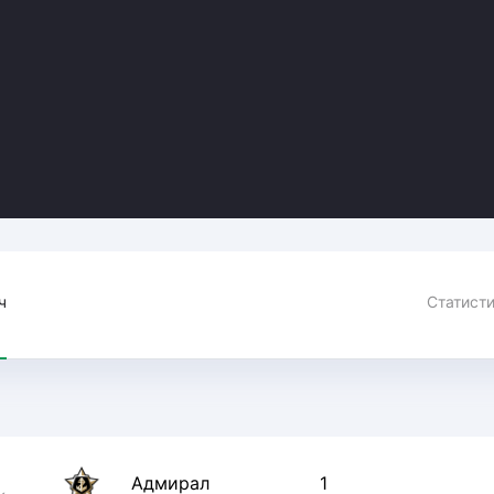
Амур
Барыс
Салават Юлаев
Сибирь
ч
Адмирал
1