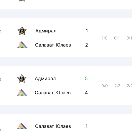
Адмирал
1
0
1:0
0:1
0:
Салават Юлаев
2
Адмирал
5
0
0:0
2:2
2:
Салават Юлаев
4
Салават Юлаев
1
К