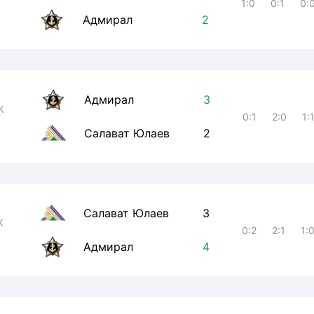
1:0
0:1
0:
Адмирал
2
Адмирал
3
К
0:1
2:0
1:
Салават Юлаев
2
Салават Юлаев
3
К
0:2
2:1
1:
Адмирал
4