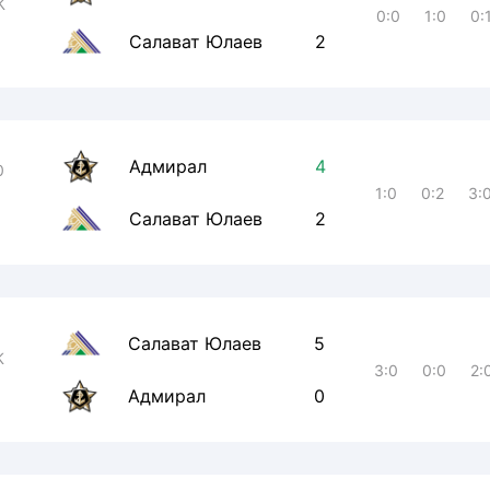
К
0:0
1:0
0:
Салават Юлаев
2
Адмирал
4
0
1:0
0:2
3:
Салават Юлаев
2
Салават Юлаев
5
К
3:0
0:0
2:
Адмирал
0