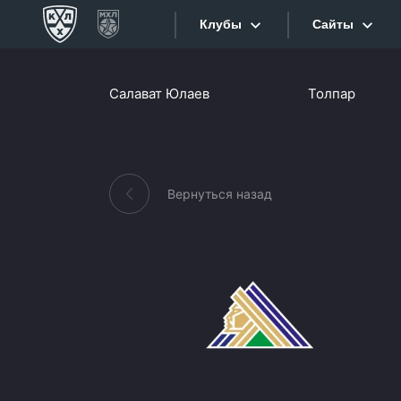
Клубы
Сайты
Конференция «Запад»
Салават Юлаев
Толпар
Сайты
Дивизион Боброва
Лада
Видеотран
СКА
Вернуться назад
Хайлайты
Спартак
Торпедо
Текстовые
ХК Сочи
Интернет-
Дивизион Тарасова
Фотобанк
Динамо Мн
Приложе
Динамо М