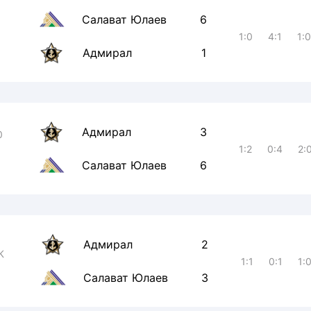
Салават Юлаев
6
1:0
4:1
1:
Адмирал
1
Адмирал
3
0
1:2
0:4
2:
Салават Юлаев
6
Адмирал
2
К
1:1
0:1
1:
Салават Юлаев
3