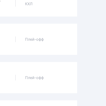
0
КХЛ
Плей-офф
1
Плей-офф
0