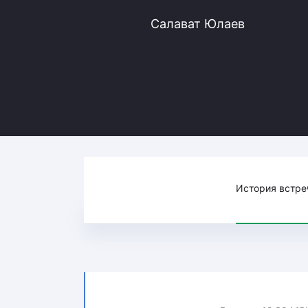
Локомотив
Салават Юлаев
Северсталь
ЦСКА
Шанхайские Драконы
История встре