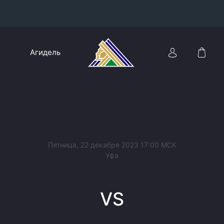
Конференция «Восток»
Агидель
Дивизион Харламова
Автомобилист
сляции
Ак Барс
Металлург Мг
Нефтехимик
 трансляции
Пятница, 22 декабря 2023 17:00 МСК
Трактор
Уфа
магазин
Дивизион Чернышева
VS
Авангард
ние КХЛ
Адмирал