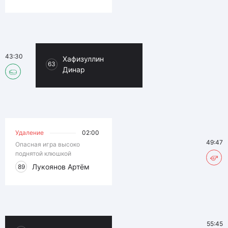
43:30
Хафизуллин
63
Динар
Удаление
02:00
49:47
Опасная игра высоко
поднятой клюшкой
Лукоянов Артём
89
55:45