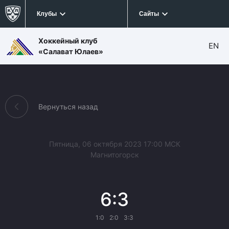
Клубы
Сайты
Хоккейный клуб
EN
«Салават Юлаев»
Вернуться назад
Пятница, 06 октября 2023 17:00 МСК
Магнитогорск
6:3
1:0
2:0
3:3