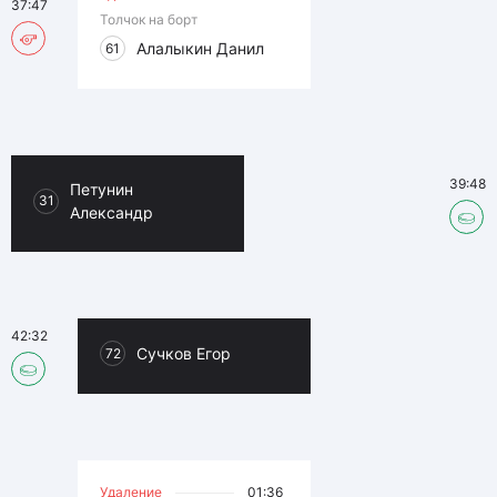
37:47
Толчок на борт
Алалыкин Данил
61
39:48
Петунин
31
Александр
42:32
Сучков Егор
72
Удаление
01:36