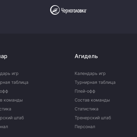
пар
Агидель
дарь игр
Календарь игр
рная таблица
Турнирная таблица
-офф
Плей-офф
ав команды
Состав команды
стика
Статистика
рский штаб
Тренерский штаб
онал
Персонал