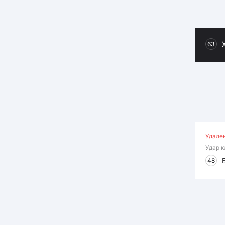
63
Удале
Удар 
48