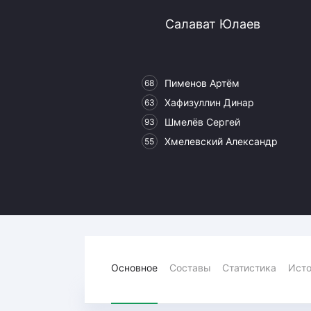
Локомотив
Салават Юлаев
Северсталь
ЦСКА
Шанхайские Драконы
Пименов Артём
68
Хафизуллин Динар
63
Шмелёв Сергей
93
Хмелевский Александр
55
Основное
Составы
Статистика
Исто