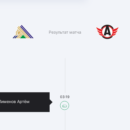
Результат матча
03:19
Пименов Артём