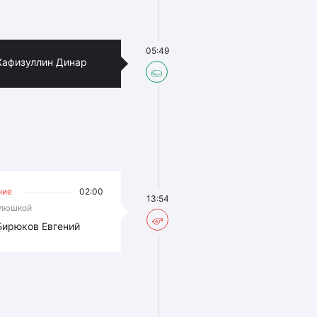
05:49
Хафизуллин Динар
ние
02:00
13:54
клюшкой
Бирюков Евгений