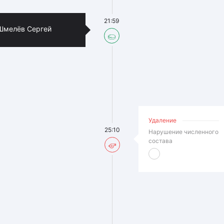
21:59
Шмелёв Сергей
Удаление
25:10
Нарушение численного
состава