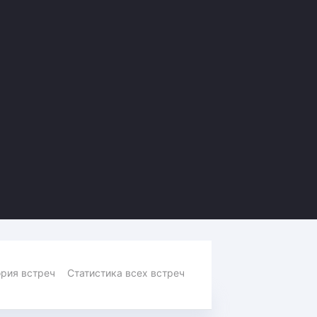
Амур
Барыс
Салават Юлаев
Сибирь
рия встреч
Статистика всех встреч