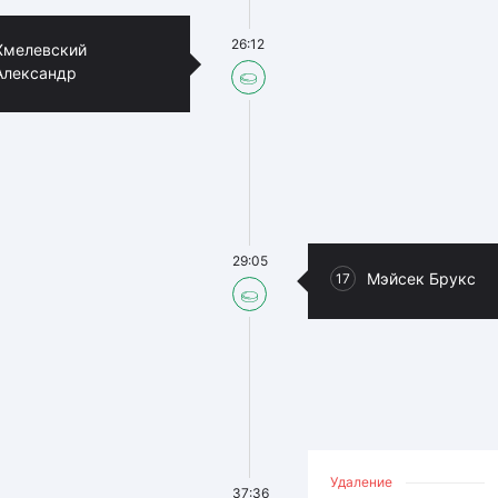
26:12
Хмелевский
Александр
29:05
Мэйсек Брукс
17
Удаление
37:36