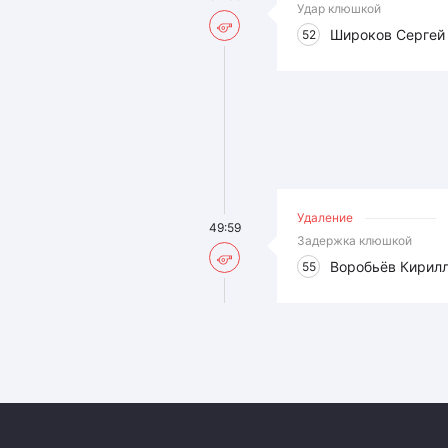
Удар клюшкой
Широков Сергей
52
Удаление
49:59
Задержка клюшкой
Воробьёв Кирил
55