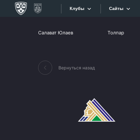
Клубы
Сайты
Конференция «Запад»
Салават Юлаев
Толпар
Сайты
Дивизион Боброва
Лада
Видеотран
СКА
Вернуться назад
Хайлайты
Спартак
Торпедо
Текстовые
ХК Сочи
Интернет-
Дивизион Тарасова
Фотобанк
Динамо Мн
Приложе
Динамо М