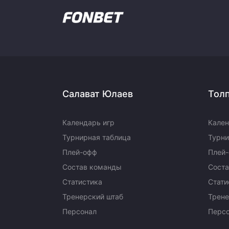
Салават Юлаев
Тол
Календарь игр
Кален
Турнирная таблица
Турни
Плей-офф
Плей
Состав команды
Сост
Статистика
Стати
Тренерский штаб
Трене
Персонал
Перс