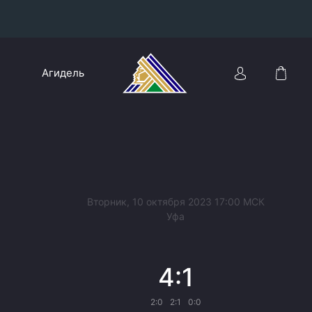
Конференция «Восток»
Агидель
Дивизион Харламова
Автомобилист
сляции
Ак Барс
Металлург Мг
Нефтехимик
 трансляции
Вторник, 10 октября 2023 17:00 МСК
Трактор
Уфа
магазин
Дивизион Чернышева
4:1
Авангард
ние КХЛ
Адмирал
2:0
2:1
0:0