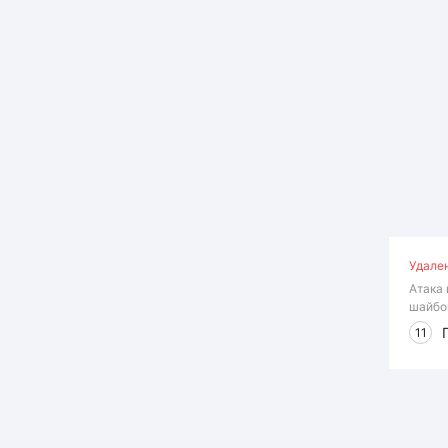
Удале
Атака 
шайбо
11