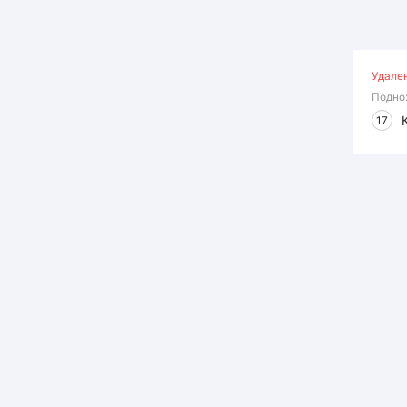
Удале
Подно
17