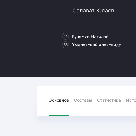
Локомотив
Салават Юлаев
Северсталь
ЦСКА
Шанхайские Драконы
Кулёмин Николай
41
Хмелевский Александр
55
Основное
Составы
Статистика
Исто