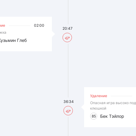
ние
02:00
20:47
жка
Кузьмин Глеб
Удаление
36:34
Опасная игра высоко по
клюшкой
Бек Тэйлор
85