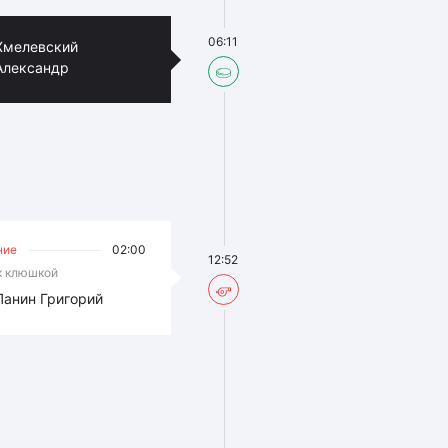
06:11
Хмелевский
Александр
ние
02:00
12:52
к клюшкой
Панин Григорий