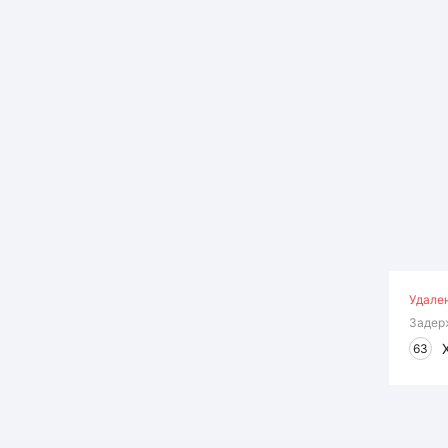
Удале
Задер
63