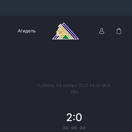
Конференция «Восток»
Агидель
Дивизион Харламова
Автомобилист
сляции
Ак Барс
Металлург Мг
Нефтехимик
 трансляции
Суббота, 04 ноября 2023 14:30 МСК
Трактор
Уфа
магазин
Дивизион Чернышева
2:0
Авангард
ние КХЛ
Адмирал
2:0
0:0
0:0