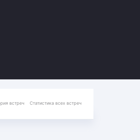
Амур
Барыс
Салават Юлаев
Сибирь
рия встреч
Статистика всех встреч