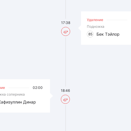
Удаление
17:38
Подножка
Бек Тэйлор
85
ние
02:00
18:46
жка соперника
Хафизуллин Динар