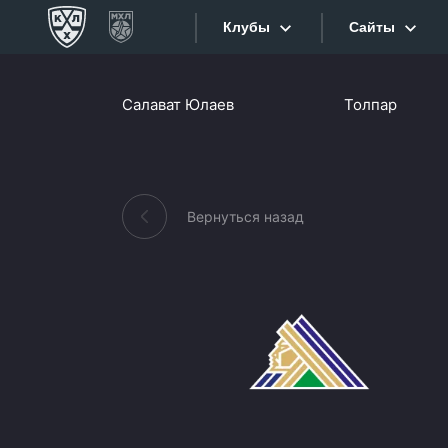
Клубы
Сайты
Конференция «Запад»
Салават Юлаев
Толпар
Сайты
Дивизион Боброва
Лада
Видеотран
СКА
Вернуться назад
Хайлайты
Спартак
Торпедо
Текстовые
ХК Сочи
Интернет-
Дивизион Тарасова
Фотобанк
Динамо Мн
Приложе
Динамо М