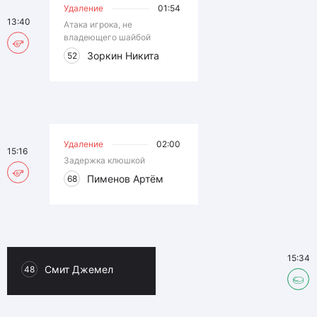
Удаление
01:54
13:40
Атака игрока, не
владеющего шайбой
Зоркин Никита
52
Удаление
02:00
15:16
Задержка клюшкой
Пименов Артём
68
15:34
Смит Джемел
48