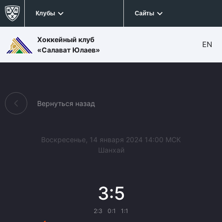
Клубы
Сайты
Хоккейный клуб
EN
«Салават Юлаев»
Вернуться назад
Воскресенье, 14 января 2024 14:00 МСК
Шанхай
3:5
2:3
0:1
1:1