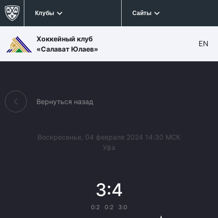
Клубы
Сайты
Хоккейный клуб
EN
«Салават Юлаев»
Вернуться назад
Воскресенье, 04 февраля 2024 14:30 МСК
Уфа
3:4
0:2
0:2
3:0