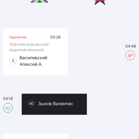
Удаление
00:28
Опасная игра высоко
04:48
поднятой клюшкой
Василевский
3
Алексей А.
05:16
Зыков Валентин
90