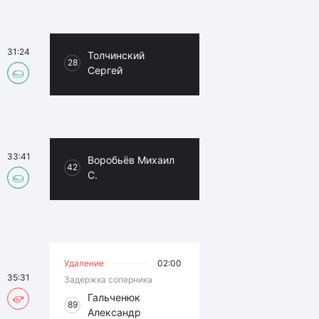
31:24
Толчинский
28
Сергей
33:41
Воробьёв Михаил
42
С.
Удаление
02:00
35:31
Задержка соперника
Гальченюк
89
Александр