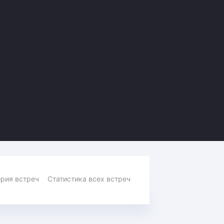
Амур
Барыс
Салават Юлаев
Сибирь
рия встреч
Статистика всех встреч