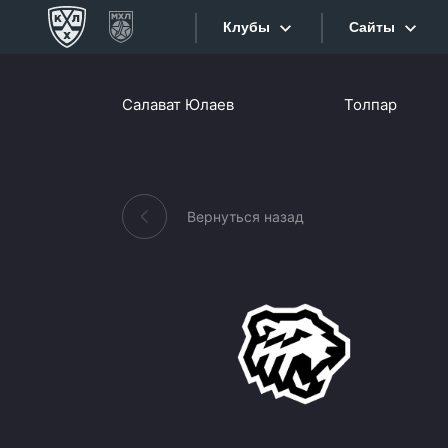
Клубы
Сайты
Конференция «Запад»
Салават Юлаев
Толпар
Сайты
Дивизион Боброва
Лада
Видеотран
СКА
Вернуться назад
Хайлайты
Спартак
Торпедо
Текстовые
ХК Сочи
Интернет-
Дивизион Тарасова
Фотобанк
Динамо Мн
Приложе
Динамо М