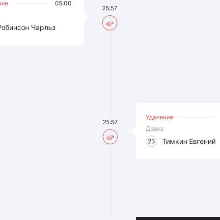
ние
05:00
25:57
Робинсон Чарльз
Удаление
25:57
Драка
Тимкин Евгений
23