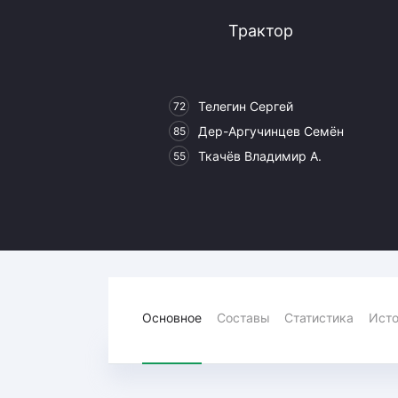
Локомотив
Трактор
Северсталь
ЦСКА
Шанхайские Драконы
Телегин Сергей
72
Дер-Аргучинцев Семён
85
Ткачёв Владимир А.
55
Основное
Составы
Статистика
Исто