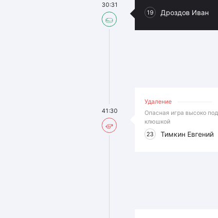
30:31
Дроздов Иван
19
Удаление
41:30
Опасная игра высоко по
клюшкой
Тимкин Евгений
23