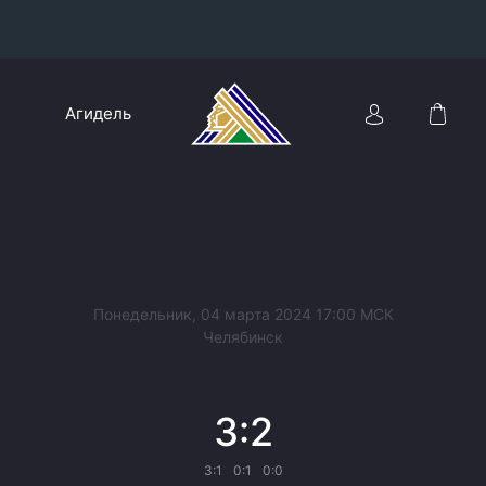
Конференция «Восток»
Агидель
Дивизион Харламова
Автомобилист
сляции
Ак Барс
Металлург Мг
Нефтехимик
 трансляции
Понедельник, 04 марта 2024 17:00 МСК
Трактор
Челябинск
магазин
Дивизион Чернышева
3:2
Авангард
ние КХЛ
Адмирал
3:1
0:1
0:0