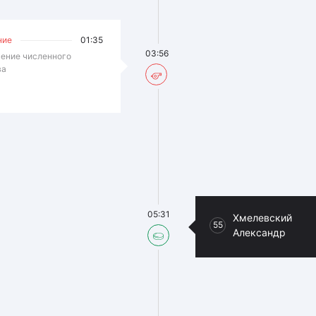
ние
01:35
03:56
ение численного
ва
05:31
Хмелевский
55
Александр