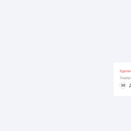
Удале
Задер
98