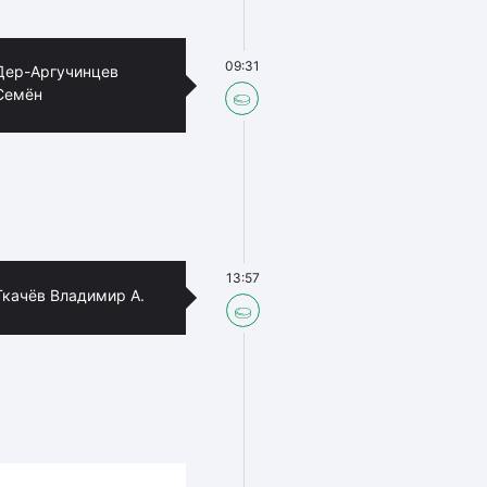
09:31
Дер-Аргучинцев
Семён
13:57
Ткачёв Владимир А.