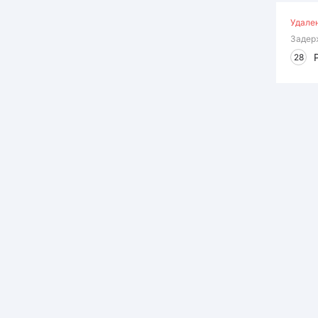
Удале
Задер
28