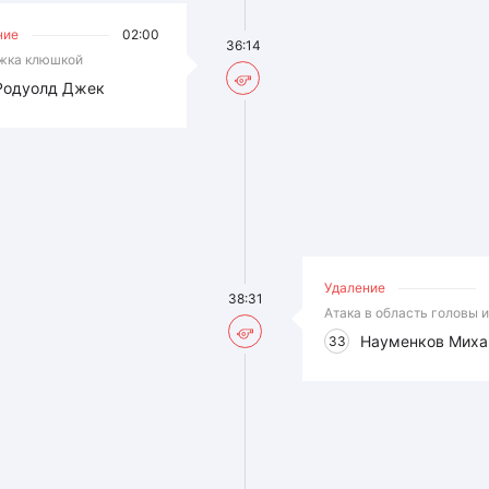
ние
02:00
36:14
жка клюшкой
Родуолд Джек
Удаление
38:31
Атака в область головы 
Науменков Миха
33