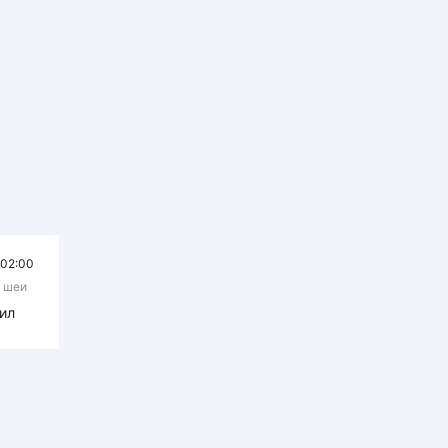
02:00
и шеи
ил