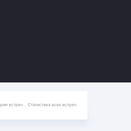
Амур
Барыс
Салават Юлаев
Сибирь
рия встреч
Статистика всех встреч