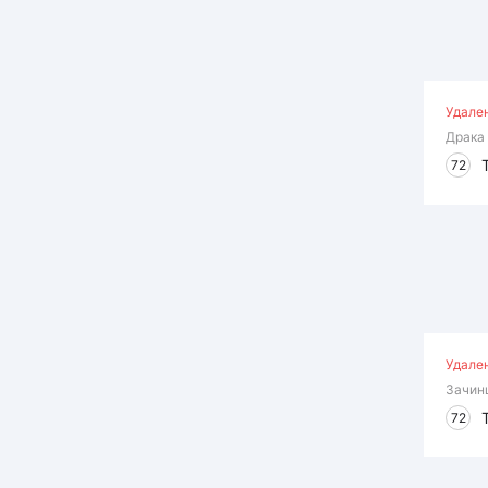
Удале
Драка
72
Удале
Зачин
72