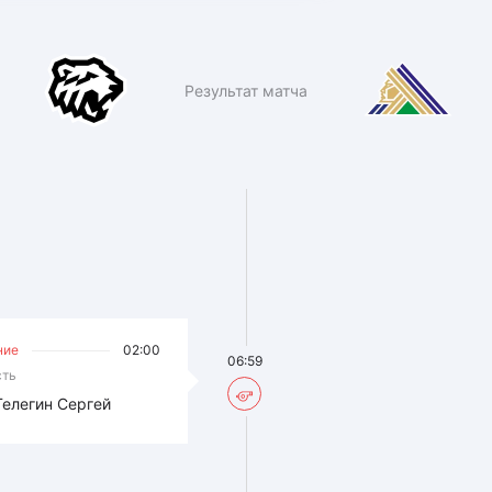
Результат матча
ние
02:00
06:59
сть
Телегин Сергей