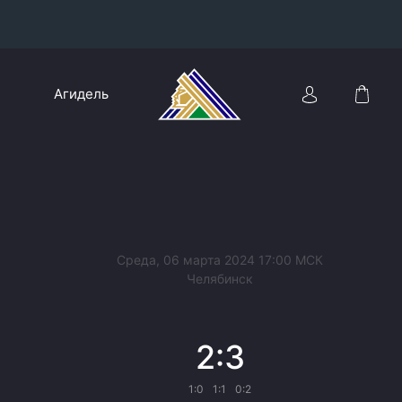
Конференция «Восток»
Агидель
Дивизион Харламова
Автомобилист
сляции
Ак Барс
Металлург Мг
Нефтехимик
 трансляции
Среда, 06 марта 2024 17:00 МСК
Трактор
Челябинск
магазин
Дивизион Чернышева
2:3
Авангард
ние КХЛ
Адмирал
1:0
1:1
0:2