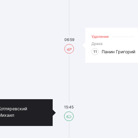
Удаление
06:59
Драка
Панин Григорий
11
15:45
Котляревский
Михаил