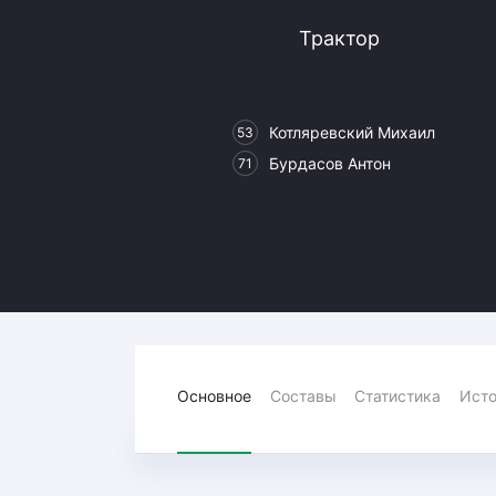
Локомотив
Трактор
Северсталь
ЦСКА
Шанхайские Драконы
Котляревский Михаил
53
Бурдасов Антон
71
Основное
Составы
Статистика
Исто