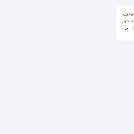
Удале
Драка
33