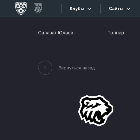
Клубы
Сайты
Конференция «Запад»
Салават Юлаев
Толпар
Сайты
Дивизион Боброва
Лада
Видеотран
СКА
Вернуться назад
Хайлайты
Спартак
Торпедо
Текстовые
ХК Сочи
Интернет-
Дивизион Тарасова
Фотобанк
Динамо Мн
Приложе
Динамо М