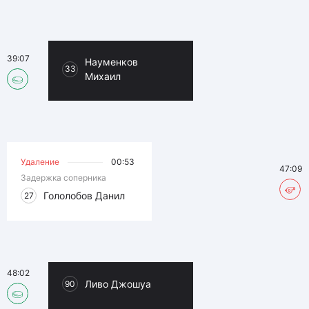
39:07
Науменков
33
Михаил
Удаление
00:53
47:09
Задержка соперника
Гололобов Данил
27
48:02
Ливо Джошуа
90