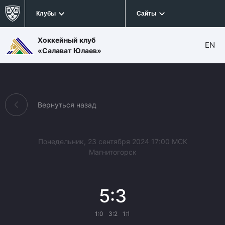
Клубы
Сайты
Хоккейный клуб
EN
«Салават Юлаев»
Вернуться назад
Понедельник, 23 сентября 2024 17:00 МСК
Магнитогорск
5:3
1:0
3:2
1:1