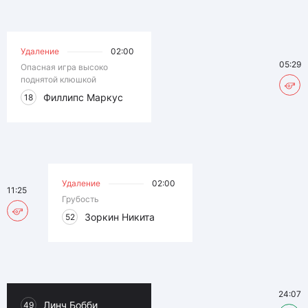
Удаление
02:00
05:29
Опасная игра высоко
поднятой клюшкой
Филлипс Маркус
18
Удаление
02:00
11:25
Грубость
Зоркин Никита
52
24:07
Линч Бобби
49