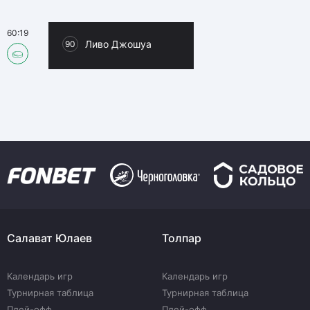
60:19
Ливо Джошуа
90
Салават Юлаев
Толпар
Календарь игр
Календарь игр
Турнирная таблица
Турнирная таблица
Плей-офф
Плей-офф