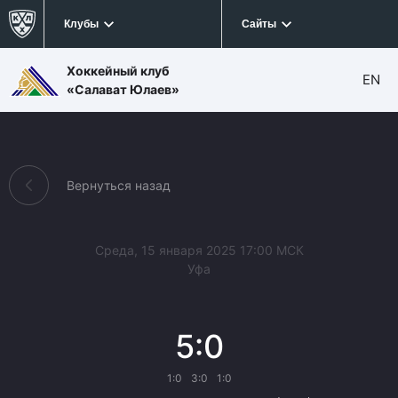
Клубы
Сайты
Хоккейный клуб
EN
«Салават Юлаев»
Вернуться назад
Среда, 15 января 2025 17:00 МСК
Уфа
5:0
1:0
3:0
1:0