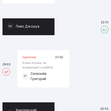
22:10
Ливо Джошуа
90
Удаление
01:50
Атака игрока, не
29:03
владеющего шайбой
Селезнёв
21
Григорий
30:53
Хмелевский