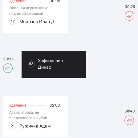
Удаление
00:09
30:26
Опасная игра высоко
поднятой клюшкой
Морозов Иван Д.
17
30:35
Хафизуллин
63
Динар
Удаление
02:00
38:40
Атака игрока, не
владеющего шайбой
Ружичка Адам
21