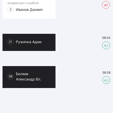
владеющего шайбой
Иванов Даниил
3
58:04
Ружичка Адам
21
58:38
Беляев
98
Александр Вл.