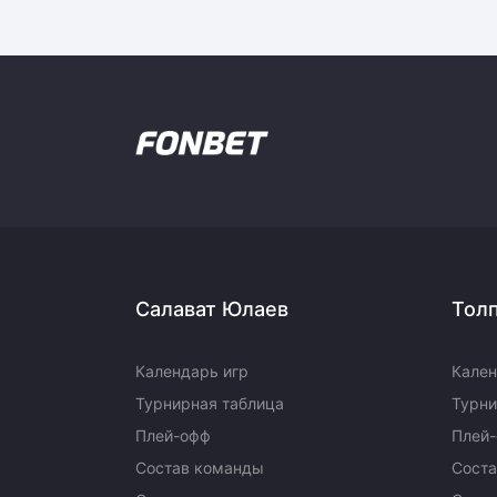
Салават Юлаев
Тол
Календарь игр
Кален
Турнирная таблица
Турни
Плей-офф
Плей
Состав команды
Сост