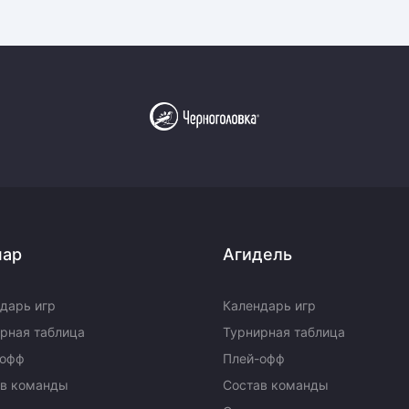
пар
Агидель
дарь игр
Календарь игр
рная таблица
Турнирная таблица
-офф
Плей-офф
ав команды
Состав команды