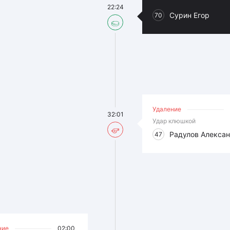
22:24
Сурин Егор
70
Удаление
32:01
Удар клюшкой
Радулов Алекса
47
ние
02:00