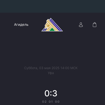
Конференция «Восток»
Агидель
Дивизион Харламова
Автомобилист
сляции
Ак Барс
Металлург Мг
Нефтехимик
 трансляции
Суббота, 03 мая 2025 14:00 МСК
Трактор
Уфа
магазин
Дивизион Чернышева
0:3
Авангард
ние КХЛ
Адмирал
0:2
0:1
0:0