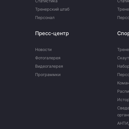
Статистика
Стати
Тренерский штаб
Трене
Персонал
Перс
Пресс-центр
Спо
Новости
Трене
Фотогалерея
Скаут
Видеогалерея
Набор
Программки
Перс
Кома
Распи
Исто
Сведе
орган
АНТИ