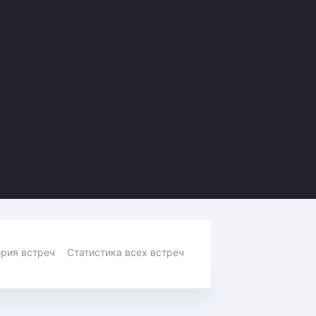
Амур
Барыс
Салават Юлаев
Сибирь
рия встреч
Статистика всех встреч