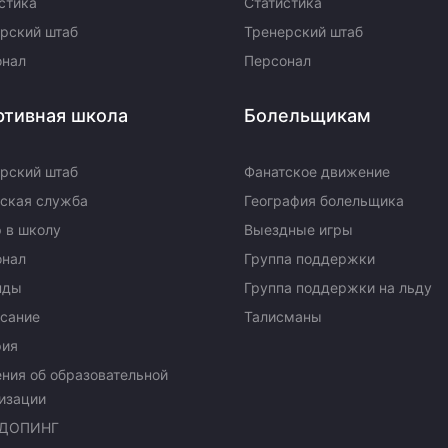
стика
Статистика
рский штаб
Тренерский штаб
онал
Персонал
ртивная школа
Болельщикам
рский штаб
Фанатское движение
ская служба
География болельщика
 в школу
Выездные игры
онал
Группа поддержки
нды
Группа поддержки на льду
сание
Талисманы
рия
ния об образовательной
изации
ДОПИНГ