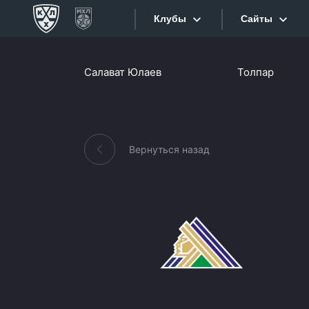
Клубы
Сайты
Конференция «Запад»
Салават Юлаев
Толпар
Сайты
Дивизион Боброва
Лада
Видеотран
СКА
Вернуться назад
Хайлайты
Спартак
Торпедо
Текстовые
ХК Сочи
Интернет-
Дивизион Тарасова
Фотобанк
Динамо Мн
Приложе
Динамо М