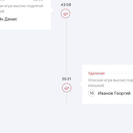
43:08
ая игра высоко поднятой
ой
Ян Денис
Удаление
55:31
Опасная игра высоко по
клюшкой
Иванов Георгий
10